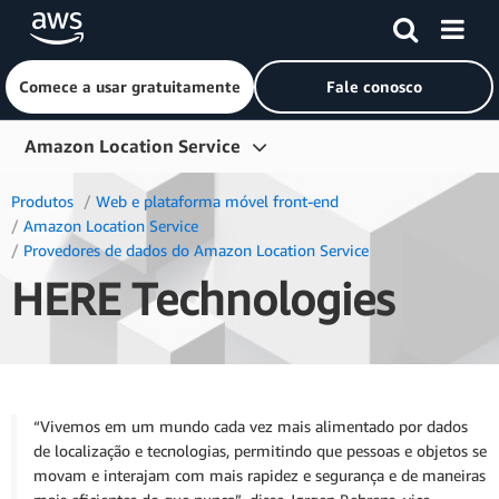
Comece a usar gratuitamente
Fale conosco
Pular para o conteúdo principal
Amazon Location Service
Visão geral
Produtos
Web e plataforma móvel front-end
Amazon Location Service
Produtos
Provedores de dados do Amazon Location Service
HERE Technologies
Setores
Conceitos básicos
Preços
Recursos
“Vivemos em um mundo cada vez mais alimentado por dados
de localização e tecnologias, permitindo que pessoas e objetos se
movam e interajam com mais rapidez e segurança e de maneiras