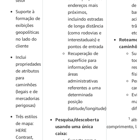
setor
endereços mais
de i
Suporte à
próximos,
bas
formação de
incluindo estradas
acid
exibições
de longa distância
trân
geopolíticas
(como rodovias e
etc.
no lado do
interestaduais) e
Roteamen
cliente
pontos de entrada
caminhõe
Recuperação de
Supo
Inclui
superfície para
toda
propriedades
informações de
rest
de atributos
áreas
físi
para
administrativas
Perf
caminhões
referentes a uma
cam
(legais e de
determinada
Evit
mercadorias
posição
man
perigosas)
(latitude/longitude)
difí
Três estilos
1
Pesquisa/descoberta
altur
de mapa:
usando uma única
comprimento, lar
HERE
caixa:
Contrast,