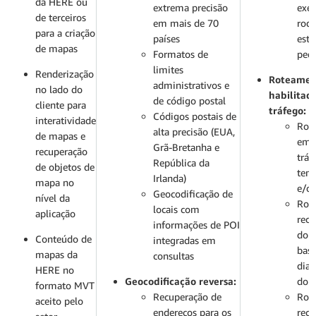
da HERE ou
extrema precisão
exe
de terceiros
em mais de 70
rodo
para a criação
países
est
de mapas
Formatos de
ped
limites
Renderização
Roteamen
administrativos e
no lado do
habilitad
de código postal
cliente para
tráfego:
Códigos postais de
interatividade
Rot
alta precisão (EUA,
de mapas e
em 
Grã-Bretanha e
recuperação
trá
República da
de objetos de
tem
Irlanda)
mapa no
e/ou
Geocodificação de
nível da
Rot
locais com
aplicação
rec
informações de POI
do 
Conteúdo de
integradas em
base
mapas da
consultas
dia 
HERE no
Geocodificação reversa:
do 
formato MVT
Recuperação de
Rot
aceito pelo
endereços para os
rec