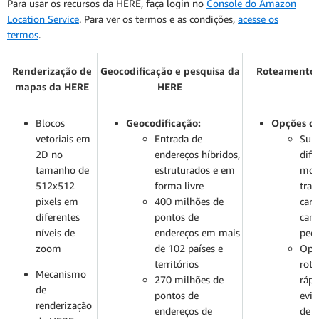
Para usar os recursos da HERE, faça login no
Console do Amazon
Location Service
. Para ver os termos e as condições,
acesse os
termos
.
Renderização de
Geocodificação e pesquisa da
Roteamento 
mapas da HERE
HERE
Blocos
Geocodificação:
Opções de
vetoriais em
Entrada de
Supo
2D no
endereços híbridos,
dife
tamanho de
estruturados e em
mod
512x512
forma livre
tran
pixels em
400 milhões de
carr
diferentes
pontos de
cam
níveis de
endereços em mais
pede
zoom
de 102 países e
Opç
territórios
rota
Mecanismo
270 milhões de
rápi
de
pontos de
evit
renderização
endereços de
de e