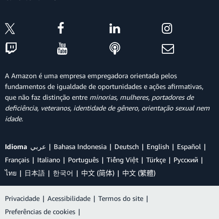
A Amazon é uma empresa empregadora orientada pelos
fundamentos de igualdade de oportunidades e ações afirmativas,
que não faz distinção entre
minorias, mulheres, portadores de
deficiência, veteranos, identidade de gênero, orientação sexual nem
idade
.
Idioma
عربي
Bahasa Indonesia
Deutsch
English
Español
Français
Italiano
Português
Tiếng Việt
Türkçe
Ρусский
ไทย
日本語
한국어
中文 (简体)
中文 (繁體)
Privacidade
|
Acessibilidade
|
Termos do site
|
Preferências de cookies
|