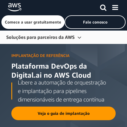
Comece a usar gratuitamente
Fale conosco
Pular para o conteúdo principal
Soluções para parceiros da AWS
Integrações do Amazon Connect
IMPLANTAÇÃO DE REFERÊNCIA
Integrações do Amazon EventBridge
Plataforma DevOps da
Módulos Terraform
Digital.ai no AWS Cloud
Libere a automação de orquestração
Perguntas frequentes
e implantação para pipelines
Recursos
dimensionáveis de entrega contínua
Veja o guia de implantação