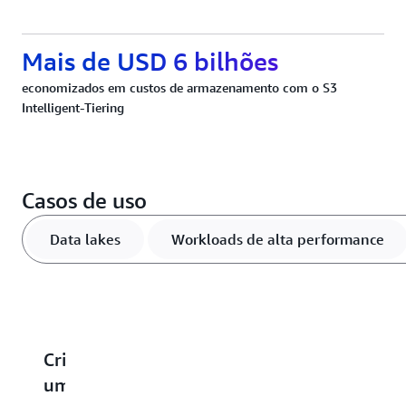
Mais de USD 6 bilhões
economizados em custos de armazenamento com o S3
Intelligent-Tiering
Casos de uso
Data lakes
Workloads de alta performance
Crie
Acelere
Escale
Otimize
F
uma
aplicações
e
o
b