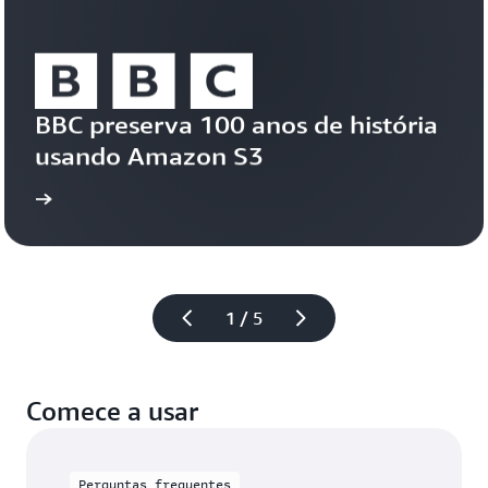
S3
Vectors
BBC preserva 100 anos de história 
usando Amazon S3
 caso
Leia o estudo de
1 / 5
Comece a usar
Perguntas frequentes