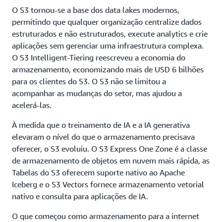
econômica grandes quantidades de dados acessados
O S3 tornou-se a base dos data lakes modernos,
com frequência, pouca frequência ou raramente. O
permitindo que qualquer organização centralize dados
S3 oferece resiliência, flexibilidade, latência e
estruturados e não estruturados, execute analytics e crie
throughput para garantir que o armazenamento
aplicações sem gerenciar uma infraestrutura complexa.
nunca limite a performance.
O S3 Intelligent-Tiering reescreveu a economia do
armazenamento, economizando mais de USD 6 bilhões
para os clientes do S3. O S3 não se limitou a
acompanhar as mudanças do setor, mas ajudou a
acelerá-las.
À medida que o treinamento de IA e a IA generativa
elevaram o nível do que o armazenamento precisava
oferecer, o S3 evoluiu. O S3 Express One Zone é a classe
de armazenamento de objetos em nuvem mais rápida, as
Tabelas do S3 oferecem suporte nativo ao Apache
Iceberg e o S3 Vectors fornece armazenamento vetorial
nativo e consulta para aplicações de IA.
O que começou como armazenamento para a internet