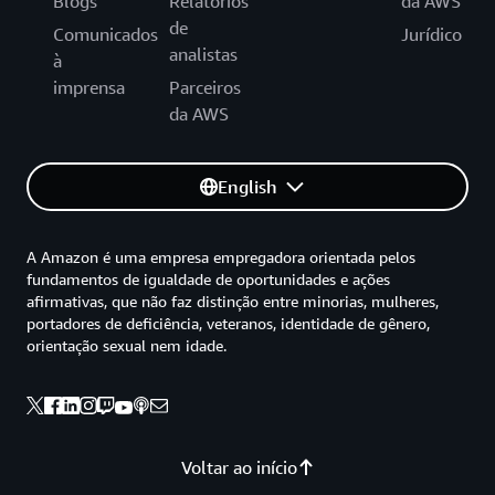
Blogs
Relatórios
da AWS
de
Comunicados
Jurídico
analistas
à
imprensa
Parceiros
da AWS
English
A Amazon é uma empresa empregadora orientada pelos
fundamentos de igualdade de oportunidades e ações
afirmativas, que não faz distinção entre minorias, mulheres,
portadores de deficiência, veteranos, identidade de gênero,
orientação sexual nem idade.
Voltar ao início