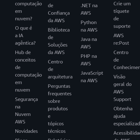
computação
Crie um
de
.NET na
em
tíquete
Confiança
AWS
nuvem?
de
da AWS
Python
suporte
O que é
Biblioteca
na AWS
a IA
AWS
de
Java na
agêntica?
re:Post
Soluções
AWS
Hub de
da AWS
Centro
PHP na
conceitos
de
Centro
AWS
de
Conhecimen
de
JavaScript
computação
arquitetura
Visão
na AWS
em
geral do
Perguntas
nuvem
AWS
frequentes
Segurança
Support
sobre
na
produtos
Obtenha
Nuvem
e
ajuda
AWS
tópicos
especializa
Novidades
técnicos
Acessibilida