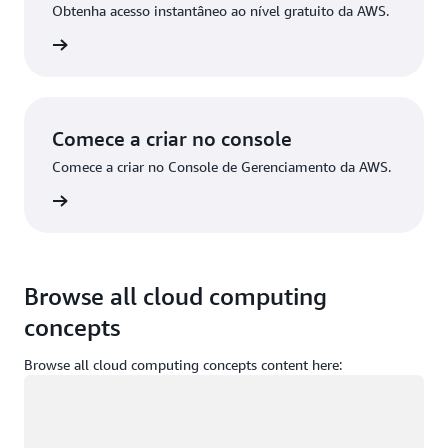
Obtenha acesso instantâneo ao nível gratuito da AWS.
stre-se
Comece a criar no console
Comece a criar no Console de Gerenciamento da AWS.
ça login
Browse all cloud computing
concepts
Browse all cloud computing concepts content here:
Carregando