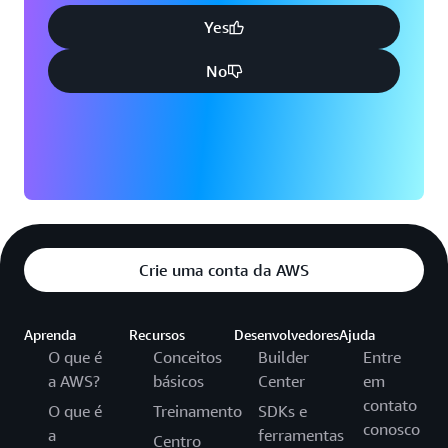
Yes
No
Crie uma conta da AWS
Aprenda
Recursos
Desenvolvedores
Ajuda
O que é
Conceitos
Builder
Entre
a AWS?
básicos
Center
em
contato
O que é
Treinamento
SDKs e
conosco
a
ferramentas
Centro