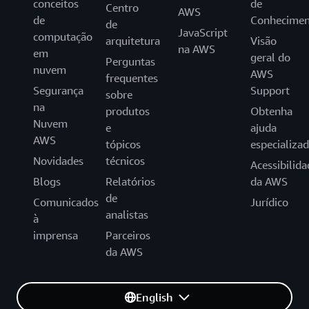
conceitos
de
Centro
AWS
de
Conhecimen
de
JavaScript
computação
arquitetura
Visão
na AWS
em
geral do
Perguntas
nuvem
AWS
frequentes
Segurança
Support
sobre
na
produtos
Obtenha
Nuvem
e
ajuda
AWS
tópicos
especializa
Novidades
técnicos
Acessibilida
Blogs
Relatórios
da AWS
de
Comunicados
Jurídico
analistas
à
imprensa
Parceiros
da AWS
English