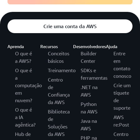
Crie uma conta da AWS
Aprenda
Recursos
Desenvolvedores
Ajuda
O que é
Conceitos
Builder
Entre
a AWS?
básicos
Center
em
contato
O que é
Treinamento
SDKs e
conosco
a
ferramentas
Centro
computação
Crie um
de
.NET na
em
tíquete
Confiança
AWS
nuvem?
de
da AWS
Python
suporte
O que é
Biblioteca
na AWS
a IA
AWS
de
Java na
agêntica?
re:Post
Soluções
AWS
Hub de
da AWS
Centro
PHP na