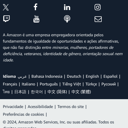
A Amazon é uma empresa empregadora orientada pelos
fundamentos de igualdade de oportunidades e ações afirmativas,
que não faz distinção entre
minorias, mulheres, portadores de
deficiência, veteranos, identidade de gênero, orientação sexual nem
idade
.
Idioma
عربي
Bahasa Indonesia
Deutsch
English
Español
Français
Italiano
Português
Tiếng Việt
Türkçe
Ρусский
ไทย
日本語
한국어
中文 (简体)
中文 (繁體)
Privacidade
|
Acessibilidade
|
Termos do site
|
Preferências de cookies
|
© 2024, Amazon Web Services, Inc. ou suas afiliadas. Todos os