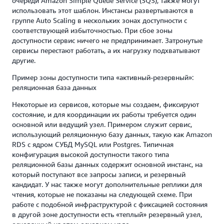
очереди Amazon Simple Queue Service (SQS), также могут
использовать этот шаблон. Инстансы развертываются в
группе Auto Scaling в нескольких зонах доступности с
соответствующей избыточностью. При сбое зоны
доступности сервис ничего не предпринимает. Затронутые
сервисы перестают работать, а их нагрузку подхватывают
другие.
Пример зоны доступности типа «активный-резервный»:
реляционная база данных
Некоторые из сервисов, которые мы создаем, фиксируют
состояние, и для координации их работы требуется один
основной или ведущий узел. Примером служит сервис,
использующий реляционную базу данных, такую как Amazon
RDS с ядром СУБД MySQL или Postgres. Типичная
конфигурация высокой доступности такого типа
реляционной базы данных содержит основной инстанс, на
который поступают все запросы записи, и резервный
кандидат. У нас также могут дополнительные реплики для
чтения, которые не показаны на следующей схеме. При
работе с подобной инфраструктурой с фиксацией состояния
в другой зоне доступности есть «теплый» резервный узел,