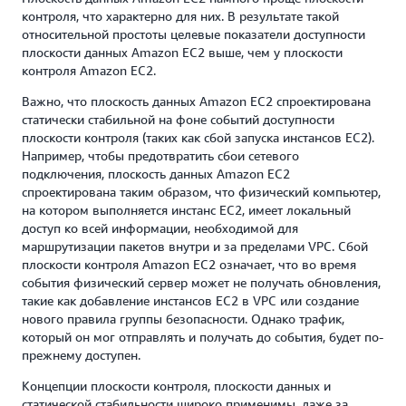
контроля, что характерно для них. В результате такой
относительной простоты целевые показатели доступности
плоскости данных Amazon EC2 выше, чем у плоскости
контроля Amazon EC2.
Важно, что плоскость данных Amazon EC2 спроектирована
статически стабильной на фоне событий доступности
плоскости контроля (таких как сбой запуска инстансов EC2).
Например, чтобы предотвратить сбои сетевого
подключения, плоскость данных Amazon EC2
спроектирована таким образом, что физический компьютер,
на котором выполняется инстанс EC2, имеет локальный
доступ ко всей информации, необходимой для
маршрутизации пакетов внутри и за пределами VPC. Сбой
плоскости контроля Amazon EC2 означает, что во время
события физический сервер может не получать обновления,
такие как добавление инстансов EC2 в VPC или создание
нового правила группы безопасности. Однако трафик,
который он мог отправлять и получать до события, будет по-
прежнему доступен.
Концепции плоскости контроля, плоскости данных и
статической стабильности широко применимы, даже за