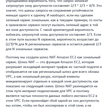
упрощениями вероятность того, что запрос избежит
затронутую зону доступности составляет 2/3 * 2/3 = 4/9. Это
значит, что шансы запроса на сохранение устойчивости
меньше одного к одному. И наоборот, если мы сделаем
зеленый сервис зональным, как в текущем примере, то хосты
в оранжевом сервисе смогут вызвать зеленый адрес в той
же зоне доступности. С такой архитектурой вероятность
избежать затронутой зоны доступности составляет 2/3. Если
в этом пути вызова N сервисов, вероятность возрастает до
(2/3)^N для N региональных сервисов и остается равной 2/3
для N зональных сервисов.
Поэтому мы создали шлюз NAT Amazon EC2 как зональный
сервис. Шлюз NAT — это функция Amazon EC2, которая
разрешает исходящий интернет-трафик из частной подсети и
отображается не как региональный шлюз для всего облака
VPC, а как зональный ресурс, который клиенты
инициализируют отдельно в каждой зоне доступности, как
показано на следующей схеме. Шлюз NAT размещается на
этом пути интернет-подключения для VPC и поэтому
является частью плоскости данных любого инстанса EC2 в
этом VPC. Если произойдет сбой одной из зон доступности,
мы хотим, чтобы он был изолирован в этой зоне, а не