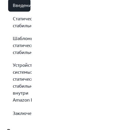
Введение
Статическая
стабильность
Шаблоны
статической
стабильности
Устройство
системы:
статическая
стабильность
внутри
Amazon EC2
Заключение