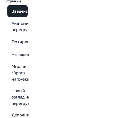
страниц
Введение
Анатомия
перегрузки
Тестирование
Наглядность
Механизмы
сброса
нагрузки
Новый
взгляд на
перегрузку
Дополнительные