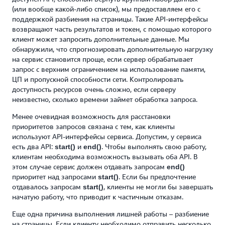
(или вообще какой-либо список), мы предоставляем его с
поддержкой разбиения на страницы. Такие API-интерфейсы
возвращают часть результатов и токен, с помощью которого
клиент может запросить дополнительные данные. Мы
обнаружили, что спрогнозировать дополнительную нагрузку
на сервис становится проще, если сервер обрабатывает
запрос с верхним ограничением на использование памяти,
ЦП и пропускной способности сети. Контролировать
доступность ресурсов очень сложно, если серверу
неизвестно, сколько времени займет обработка запроса.
Менее очевидная возможность для расстановки
приоритетов запросов связана с тем, как клиенты
используют API-интерфейсы сервиса. Допустим, у сервиса
есть два API:
и
. Чтобы выполнять свою работу,
start()
end()
клиентам необходима возможность вызывать оба API. В
этом случае сервис должен отдавать запросам
end()
приоритет над запросами
. Если бы предпочтение
start()
отдавалось запросам
, клиенты не могли бы завершать
start()
начатую работу, что приводит к частичным отказам.
Еще одна причина выполнения лишней работы – разбиение
на страницы. Если клиенту необходимо отправить несколько