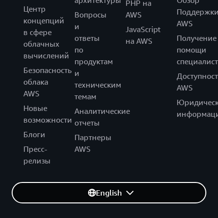
архитектуры
Обзор
PHP на
Центр
Поддержк
Вопросы
AWS
концепций
AWS
и
JavaScript
в сфере
ответы
Получение
на AWS
облачных
по
помощи
вычислений
продуктам
специалист
Безопасность
и
Доступност
облака
техническим
AWS
AWS
темам
Юридическ
Новые
Аналитические
информац
возможности
отчеты
Блоги
Партнеры
Пресс-
AWS
релизы
English