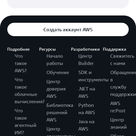
Создать аккаунт AWS
Подробнее
Ресурсы
Разработчики
Поддержка
Что
Начало
Центр
Свяжитесь
такое
работы
Builder
с нами
AWS?
Обучение
SDK и
Обращени
Что
инструменты
в
Центр
такое
службу
доверия
.NET на
облачные
поддержки
AWS
AWS
вычисления?
AWS
Библиотека
Python
Что
re:Post
решений
на AWS
такое
AWS
Центр
Java на
агентный
знаний
Центр
AWS
ИИ?