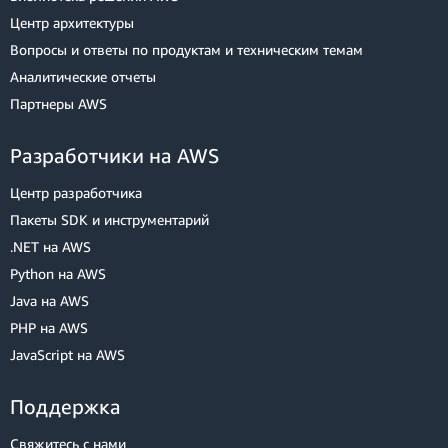
и атрибуты в своей таблице. Вернитесь к началу и убедитесь, что
Центр архитектуры
требования всех шаблонов доступа удовлетворены. После
Вопросы и ответы по продуктам и техническим темам
завершения этапа планирования переходите к реализации.
Аналитические отчеты
Партнеры AWS
Разработчики на AWS
Центр разработчика
Пакеты SDK и инструментарий
.NET на AWS
Python на AWS
Java на AWS
PHP на AWS
JavaScript на AWS
Поддержка
Свяжитесь с нами