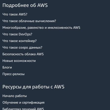
Основываясь на этой информации, мы получаем три модели
Найти открытые игры по карте (
Чтение)
Подробнее об AWS
доступа:
Получить профиль пользователя (
Чтение)
Просмотреть игру (
Чтение)
Обновить игру для пользователя (
Запись)
Что такое AWS?
Просмотр пользователей в игре (
Чтение)
Что такое облачные вычисления?
Обновить игру (
Запись)
Многообразие, равенство и инклюзивность AWS
Присоединить пользователя к игре (
Запись)
Найти все прошлые игры пользователя (
Чтение)
Что такое DevOps?
Начать игру (
Запись)
Что такое контейнер?
Что такое озеро данных?
Безопасность облака AWS
Новые возможности
Выводы
Блоги
Пресс‑релизы
Мы сопоставили все шаблоны доступа в игре. В следующих
модулях мы реализуем эти шаблоны доступа с помощью
DynamoDB.
Ресурсы для работы с AWS
Обратите внимание, что этап планирования может занять
Начало работы
несколько итераций. Сначала следует составить общее
Обучение и сертификация
представление о шаблонах доступа, необходимых вашему
Библиотека решений AWS
приложению. Сопоставьте первичный ключ, вторичные индексы