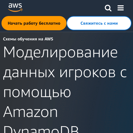
Перейти к главному контенту
Щелкните здесь, чтобы вернуться на главную страницу 
Начать работу бесплатно
Свяжитесь с нами
Схемы обучения на AWS
Моделирование
данных игроков с
помощью
Amazon
DynamoDB