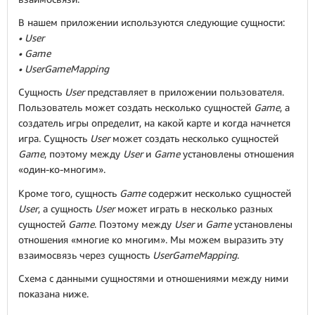
В нашем приложении используются следующие сущности:
• User
• Game
• UserGameMapping
Сущность
User
представляет в приложении пользователя.
Пользователь может создать несколько сущностей
Game
, а
создатель игры определит, на какой карте и когда начнется
игра. Сущность
User
может создать несколько сущностей
Game
, поэтому между
User
и
Game
установлены отношения
«один-ко-многим».
Кроме того, сущность
Game
содержит несколько сущностей
User
, а сущность
User
может играть в несколько разных
сущностей
Game
. Поэтому между
User
и
Game
установлены
отношения «многие ко многим». Мы можем выразить эту
взаимосвязь через сущность
UserGameMapping
.
Схема с данными сущностями и отношениями между ними
показана ниже.