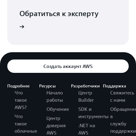
Обратиться к эксперту
ь с нами
Создать аккаунт AWS
Подробнее
Ресурсы
Разработчики
Поддержка
Что
Начало
Центр
Свяжитесь
такое
работы
Builder
с нами
AWS?
Обучение
SDK и
Обращени
Что
инструменты
в
Центр
такое
службу
доверия
.NET на
облачные
поддержки
AWS
AWS