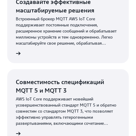
Создавайте эффективные
масштабируемые решения
Встроенный брокер MQTT AWS IoT Core
поддерживает постоянные подключения,
расширенное хранение сообщений и обрабатывает
миллионы устройств и тем одновременно. Легко
масштабируйте свое решение, обрабатывая
триллионы сообщений и минимизируя затраты на
робнее
инфраструктуру и эксплуатационные расходы.
Совместимость спецификаций
MQTT 5 и MQTT 3
AWS IoT Core поддерживает новейший
усовершенствованный стандарт MQTT 5 и обратно
совместим со стандартом MQTT 3, что позволяет
эффективно управлять гетерогенными
развертываниями, включающими сочетание
спецификаций подключения MQTT, и вносить в
робнее
проекты значительные улучшения функций.