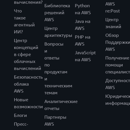
вычисления?
AWS
Библиотека
Python
Что
re:Post
решений
на AWS
такое
AWS
Центр
Java на
агентный
знаний
Центр
AWS
ИИ?
архитектуры
Обзор
PHP на
Центр
Поддержк
Вопросы
AWS
концепций
AWS
и
JavaScript
в сфере
ответы
Получение
на AWS
облачных
по
помощи
вычислений
продуктам
специалист
Безопасность
и
Доступност
облака
техническим
AWS
AWS
темам
Юридическ
Новые
Аналитические
информац
возможности
отчеты
Блоги
Партнеры
Пресс-
AWS