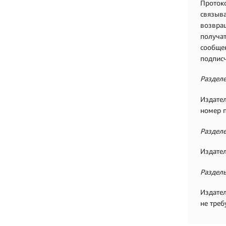
Протоко
связыва
возвращ
получат
сообщен
подписч
Разделе
Издател
номер п
Раздел
Издател
Раздел
Издател
не треб