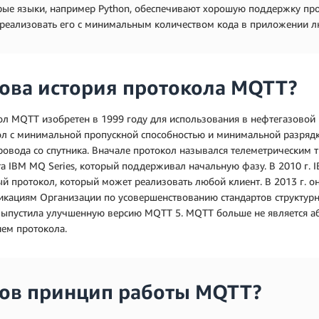
рые языки, например Python, обеспечивают хорошую поддержку про
реализовать его с минимальным количеством кода в приложении л
ова история протокола MQTT?
ол MQTT изобретен в 1999 году для использования в нефтегазово
ол с минимальной пропускной способностью и минимальной разрядк
овода со спутника. Вначале протокол назывался телеметрическим
а IBM MQ Series, который поддерживал начальную фазу. В 2010 г. 
й протокол, который может реализовать любой клиент. В 2013 г. о
кациям Организации по усовершенствованию стандартов структурно
выпустила улучшенную версию MQTT 5. MQTT больше не является аб
ием протокола.
ов принцип работы MQTT?