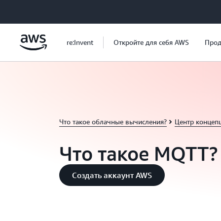
Перейти к главному контенту
re:Invent
Откройте для себя AWS
Прод
Что такое облачные вычисления?
Центр концеп
Что такое MQTT?
Создать аккаунт AWS