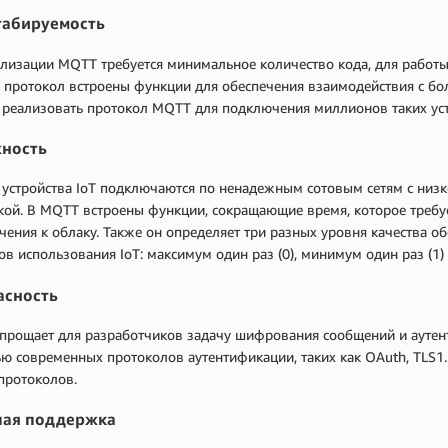
абируемость
лизации MQTT требуется минимальное количество кода, для работы 
 протокол встроены функции для обеспечения взаимодействия с бо
 реализовать протокол MQTT для подключения миллионов таких уст
ность
устройства IoT подключаются по ненадежным сотовым сетям с низк
ой. В MQTT встроены функции, сокращающие время, которое требуе
ения к облаку. Также он определяет три разных уровня качества о
в использования IoT: максимум один раз (0), минимум один раз (1) 
асность
прощает для разработчиков задачу шифрования сообщений и аутент
 современных протоколов аутентификации, таких как OAuth, TLS1.
протоколов.
ая поддержка