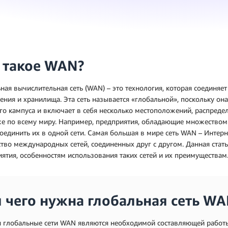
 такое WAN?
ная вычислительная сеть (WAN) – это технология, которая соединяе
ния и хранилища. Эта сеть называется «глобальной», поскольку он
о кампуса и включает в себя несколько местоположений, распреде
же по всему миру. Например, предприятия, обладающие множество
оединить их в одной сети. Самая большая в мире сеть WAN – Интерн
тво международных сетей, соединенных друг с другом. Данная ста
ятия, особенностям использования таких сетей и их преимуществам
 чего нужна глобальная сеть WA
я глобальные сети WAN являются необходимой составляющей работ