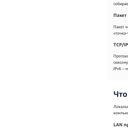
собирае
Пакет
Пакет ч
«точка-
TCP/I
Протоко
сквозну
IPv6 – 
Что
Локальн
компьют
LAN п