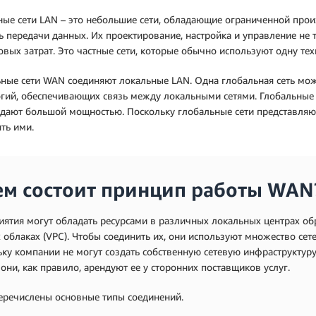
ные сети LAN – это небольшие сети, обладающие ограниченной про
ь передачи данных. Их проектирование, настройка и управление не
вых затрат. Это частные сети, которые обычно используют одну тех
ные сети WAN соединяют локальные LAN. Одна глобальная сеть мо
гий, обеспечивающих связь между локальными сетями. Глобальные 
дают большой мощностью. Поскольку глобальные сети представляют
ть ими.
ем состоит принцип работы WAN
ятия могут обладать ресурсами в различных локальных центрах об
 облаках (VPC). Чтобы соединить их, они используют множество сет
ку компании не могут создать собственную сетевую инфраструктур
 они, как правило, арендуют ее у сторонних поставщиков услуг.
еречислены основные типы соединений.