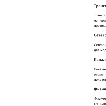
Транс
Транспо
на пере
протоко
Сетев
Сетевой
для мар
Канал
Канальн
решает,
пока он
Физич
Физичес
сигнало