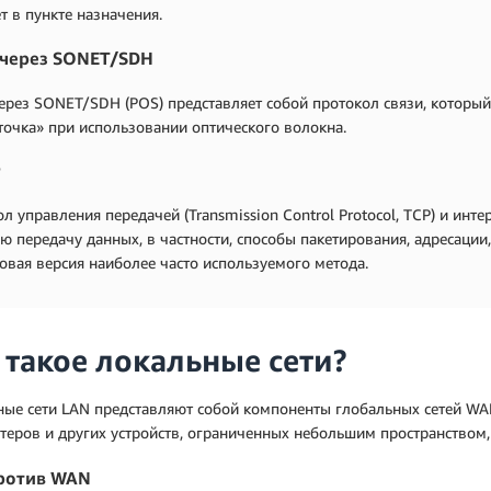
т в пункте назначения.
 через SONET/SDH
ерез SONET/SDH (POS) представляет собой протокол связи, который
точка» при использовании оптического волокна.
P
л управления передачей (Transmission Control Protocol, TCP) и интерн
ю передачу данных, в частности, способы пакетирования, адресации
новая версия наиболее часто используемого метода.
 такое локальные сети?
ые сети LAN представляют собой компоненты глобальных сетей WAN
еров и других устройств, ограниченных небольшим пространством
ротив WAN