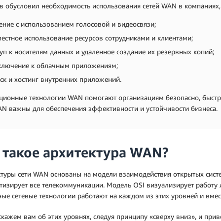
в обусловил необходимость использования сетей WAN в компаниях, 
ние с использованием голосовой и видеосвязи;
естное использование ресурсов сотрудниками и клиентами;
уп к носителям данных и удаленное создание их резервных копий;
ключение к облачным приложениям;
ск и хостинг внутренних приложений.
ционные технологии WAN помогают организациям безопасно, быстро
N важны для обеспечения эффективности и устойчивости бизнеса.
 такое архитектура WAN?
туры сети WAN основаны на модели взаимодействия открытых систем
тизирует все телекоммуникации. Модель OSI визуализирует работу 
ые сетевые технологии работают на каждом из этих уровней и вме
кажем вам об этих уровнях, следуя принципу «сверху вниз», и при