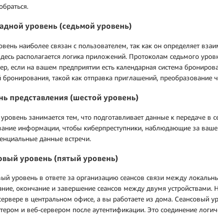
обраться.
адной уровень (седьмой уровень)
овень наиболее связан с пользователем, так как он определяет вз
Здесь располагается логика приложений. Протоколам седьмого уровн
р, если на вашем предприятии есть календарная система бронирова
 бронирования, такой как отправка приглашений, преобразование ч
нь представления (шестой уровень)
уровень занимается тем, что подготавливает данные к передаче в с
ание информации, чтобы киберпреступники, наблюдающие за вашей
енциальные данные встречи.
овый уровень (пятый уровень)
ый уровень в ответе за организацию сеансов связи между локаль
ание, окончание и завершение сеансов между двумя устройствами. 
сервере в центральном офисе, а вы работаете из дома. Сеансовый 
ером и веб-сервером после аутентификации. Это соединение логиче