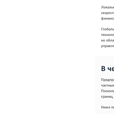
Локаль
скорост
финансо
Глобаль
техноло
но обла
управля
В ч
Предпри
частных
Посколь
границ,
Ниже п