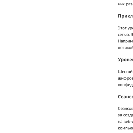
них раз
Прикл
Этот ур
сетью. 
Наприме
логикой
Урове
Шестой 
шифров
конфид
Сеанс
Сеансов
за созд
на веб-
компьют