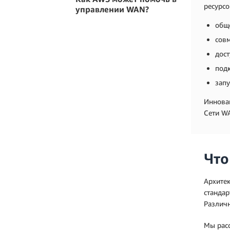
ресурсо
управлении WAN?
обще
совм
дост
под
запу
Иннова
Сети WA
Что
Архитек
стандар
Различн
Мы расс