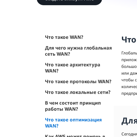
Что такое WAN?
Что
Для чего нужна глобальная
Глобаль
сеть WAN?
приложе
Что такое архитектура
большог
WAN?
или да
чтобы с
Что такое протоколы WAN?
количес
Что такое локальные сети?
предпри
В чем состоит принцип
работы WAN?
Для
Что такое оптимизация
WAN?
Сегодн
Как AWS может помочь в