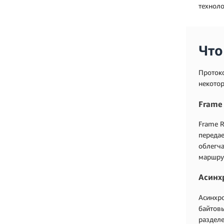
техноло
Что
Протоко
некото
Frame
Frame R
передае
облегча
маршру
Асинх
Асинхро
байтов
разделе