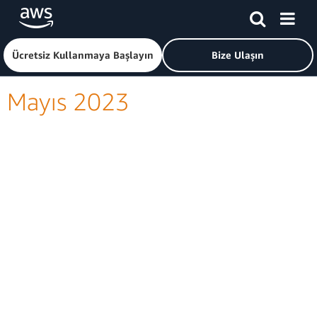
Ana İçeriğe Atla
Amazon Web Services ana sayfasına dönmek için buraya tık
Ücretsiz Kullanmaya Başlayın
Bize Ulaşın
Mayıs 2023