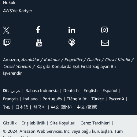
Hukuk
AWS'de Kariyer
Amazon,
Azınlıklar / Kadınlar / Engelliler / Gaziler / Cinsel Kimlik /
Cinsel Yönelim / Yaş
gibi Konularda Eşit Fırsat Sağlayan Bir
İşverendir.
Dil
عربي
Bahasa Indonesia
Deutsch
English
Español
Français
Italiano
Português
Tiếng Việt
Türkçe
Ρусский
ไทย
日本語
한국어
中文 (简体)
中文 (繁體)
Gizlilik
|
Erişilebilirlik
|
Site Koşulları
|
Çerez Tercihleri
|
© 2024, Amazon Web Services, Inc. veya bağlı kuruluşları. Tüm