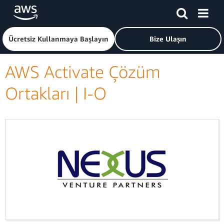
Ana İçeriğe Atla
Amazon Web Services ana sayfasına dönmek için buraya tık
Ücretsiz Kullanmaya Başlayın
Bize Ulaşın
AWS Activate Çözüm
Ortakları | I-O