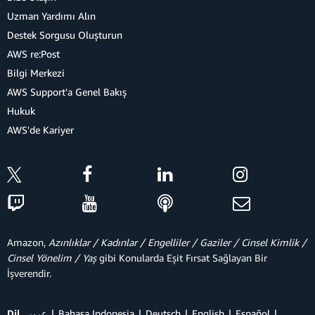
Uzman Yardımı Alın
Destek Sorgusu Oluşturun
AWS re:Post
Bilgi Merkezi
AWS Support'a Genel Bakış
Hukuk
AWS'de Kariyer
Amazon,
Azınlıklar / Kadınlar / Engelliler / Gaziler / Cinsel Kimlik /
Cinsel Yönelim / Yaş
gibi Konularda Eşit Fırsat Sağlayan Bir
İşverendir.
Dil
عربي
Bahasa Indonesia
Deutsch
English
Español