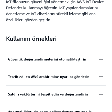
IoT filonuzun güvenliğini yönetmek için AWS IoT Device
Defender kullanmayı öğrenin. IoT yapılandırmalarını
denetleme ve IoT cihazlarını sürekli izleme gibi ana
özellikleri gözden geçirin.
Kullanım örnekleri
Güvenlik değerlendirmelerini otomatikleştirin
En iyi güvenlik uygulamaları ile uyum sağlaması ve
Tercih edilen AWS arabirimine uyarılar gönderin
herhangi bir anormallik için cihazları kontrol etmesi
için farklı sıkılık düzeylerinde doğrulama,
AWS IoT konsolu, Amazon CloudWatch, Amazon
Saldırı vektörlerini tespit edin ve değerlendirin
yetkilendirme ve sürekli denetim gibi güvenlik
Basit Bildirim Hizmeti (SNS) ve AWS IoT Cihaz
kontrollerini uygulayın.
Yönetimi'ne uyarılar gönderin ve güvenlik
Güvenli olmayan ağ hizmetlerini ve bilinen güvenlik
Anormallikler için geçmiş cihaz davranışını analiz