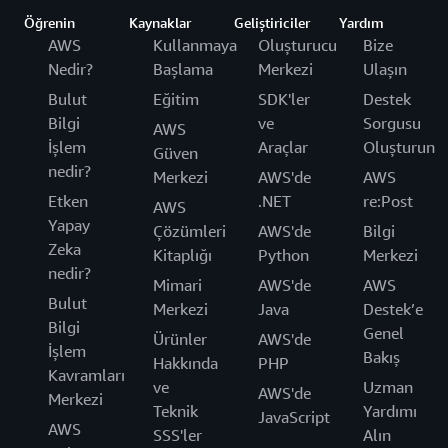
Öğrenin
Kaynaklar
Geliştiriciler
Yardım
AWS
Kullanmaya
Oluşturucu
Bize
Nedir?
Başlama
Merkezi
Ulaşın
Bulut
Eğitim
SDK'ler
Destek
Bilgi
ve
Sorgusu
AWS
İşlem
Araçlar
Oluşturun
Güven
nedir?
Merkezi
AWS'de
AWS
Etken
.NET
re:Post
AWS
Yapay
Çözümleri
AWS'de
Bilgi
Zeka
Kitaplığı
Python
Merkezi
nedir?
Mimari
AWS'de
AWS
Bulut
Merkezi
Java
Destek’e
Bilgi
Genel
Ürünler
AWS'de
İşlem
Bakış
Hakkında
PHP
Kavramları
ve
Uzman
AWS'de
Merkezi
Teknik
Yardımı
JavaScript
AWS
SSS'ler
Alın