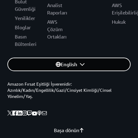
Bulut
Analist
AWS
Güvenliği
Raporları
Erişilebilirli
Yenilikler
AWS
Hukuk
Bloglar
Çözüm
Basın
Ortakları
Bültenleri
English
Amazon Fırsat Eşitliği İşverenidir:
Azınlık/Kadın/Engellilik/Gazi/Cinsiyet Kimliği/Cinsel
Yönelim/Yaş.
Başa dönün