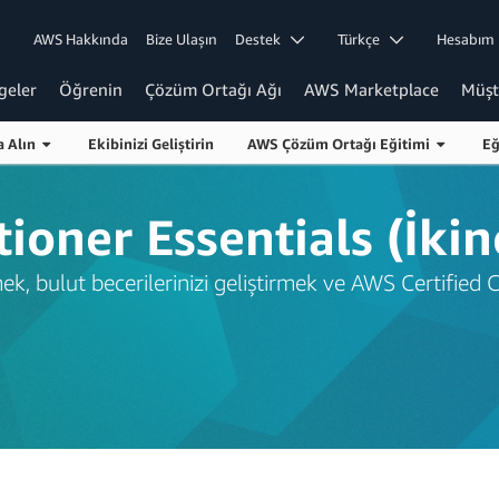
AWS Hakkında
Bize Ulaşın
Destek
Türkçe
Hesabı
geler
Öğrenin
Çözüm Ortağı Ağı
AWS Marketplace
Müşt
ka Alın
Ekibinizi Geliştirin
AWS Çözüm Ortağı Eğitimi
Eğ
ioner Essentials (İki
k, bulut becerilerinizi geliştirmek ve AWS Certified C