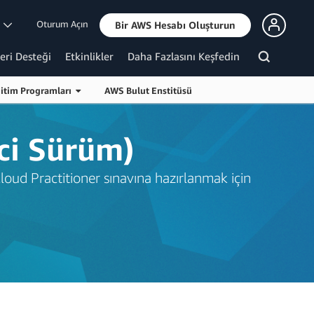
Oturum Açın
m
Bir AWS Hesabı Oluşturun
eri Desteği
Etkinlikler
Daha Fazlasını Keşfedin
itim Programları
AWS Bulut Enstitüsü
nci Sürüm)
loud Practitioner sınavına hazırlanmak için