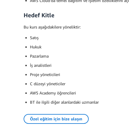
AWS Cloud'da temel dağıtım ve işletim özelliklerini aç
Hedef Kitle
Bu kurs aşağıdakilere yöneliktir:
Satış
Hukuk
Pazarlama
İş analistleri
Proje yöneticileri
C düzeyi yöneticiler
AWS Academy öğrencileri
BT ile ilgili diğer alanlardaki uzmanlar
Özel eğitim için bize ulaşın