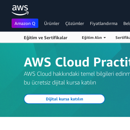
Amazon Q
Ürünler
Çözümler
Fiyatlandırma
Bel
Eğitim ve Sertifikalar
Eğitim Alın
Sertifi
Ana İçeriğe Atla
AWS Cloud Practit
AWS Cloud hakkındaki temel bilgileri edinme
bu ücretsiz dijital kursa katılın
Dijital kursa katılın