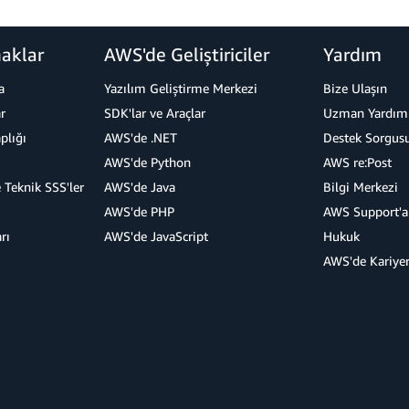
aklar
AWS'de Geliştiriciler
Yardım
a
Yazılım Geliştirme Merkezi
Bize Ulaşın
r
SDK'lar ve Araçlar
Uzman Yardımı
plığı
AWS'de .NET
Destek Sorgus
AWS'de Python
AWS re:Post
 Teknik SSS'ler
AWS'de Java
Bilgi Merkezi
AWS'de PHP
AWS Support'a
rı
AWS'de JavaScript
Hukuk
AWS'de Kariye