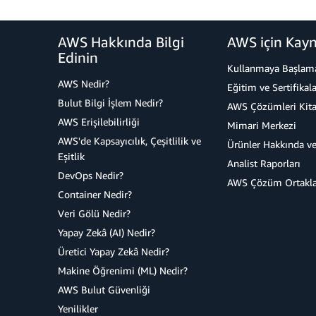
AWS Hakkında Bilgi
AWS için Kayn
Edinin
Kullanmaya Başlam
AWS Nedir?
Eğitim ve Sertifikala
Bulut Bilgi İşlem Nedir?
AWS Çözümleri Kita
AWS Erişilebilirliği
Mimari Merkezi
AWS'de Kapsayıcılık, Çeşitlilik ve
Ürünler Hakkında ve
Eşitlik
Analist Raporları
DevOps Nedir?
AWS Çözüm Ortakla
Container Nedir?
Veri Gölü Nedir?
Yapay Zekâ (AI) Nedir?
Üretici Yapay Zekâ Nedir?
Makine Öğrenimi (ML) Nedir?
AWS Bulut Güvenliği
Yenilikler