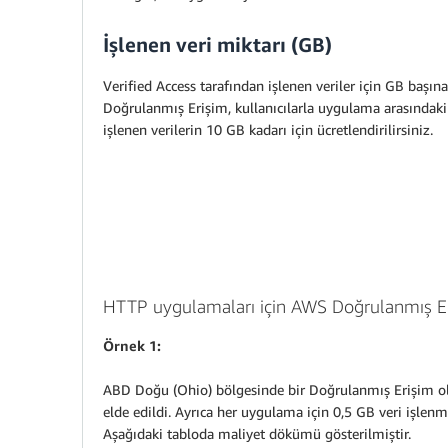
İşlenen veri miktarı (GB)
Verified Access tarafından işlenen veriler için GB baş
Doğrulanmış Erişim, kullanıcılarla uygulama arasındaki
işlenen verilerin 10 GB kadarı için ücretlendirilirsiniz.
HTTP uygulamaları için AWS Doğrulanmış Eri
Örnek 1:
ABD Doğu (Ohio) bölgesinde bir Doğrulanmış Erişim olu
elde edildi. Ayrıca her uygulama için 0,5 GB veri işlenm
Aşağıdaki tabloda maliyet dökümü gösterilmiştir.