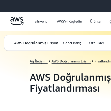
Ana İçeriğe Atla
re:Invent
AWS'yi Keşfedin
Ürünler
AWS Doğrulanmış Erişim
Genel Bakış
Özellikler
Ağ İletişimi
AWS Doğrulanmış Erişim
Fiyatland
AWS Doğrulanmış 
Fiyatlandırması