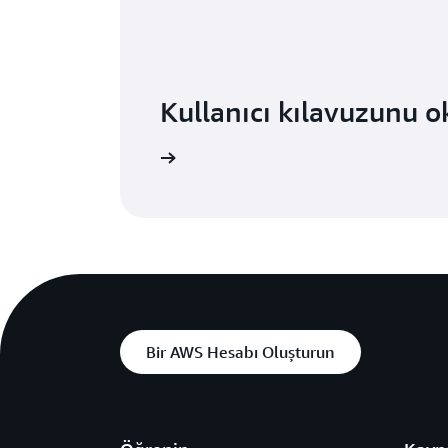
Kullanıcı kılavuzunu 
Daha fazla bilgi edinin
Bir AWS Hesabı Oluşturun