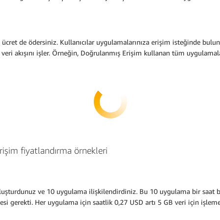
ına ücret de ödersiniz. Kullanıcılar uygulamalarınıza erişim isteğinde b
 veri akışını işler. Örneğin, Doğrulanmış Erişim kullanan tüm uygulamal
şim fiyatlandırma örnekleri
şturdunuz ve 10 uygulama ilişkilendirdiniz. Bu 10 uygulama bir saat bo
esi gerekti. Her uygulama için saatlik 0,27 USD artı 5 GB veri için işleme