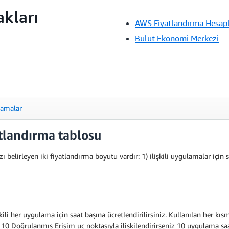
akları
AWS Fiyatlandırma Hesap
Bulut Ekonomi Merkezi
lamalar
atlandırma tablosu
elirleyen iki fiyatlandırma boyutu vardır: 1) ilişkili uygulamalar için sa
li her uygulama için saat başına ücretlendirilirsiniz. Kullanılan her kısm
10 Doğrulanmış Erişim uç noktasıyla ilişkilendirirseniz 10 uygulama saati