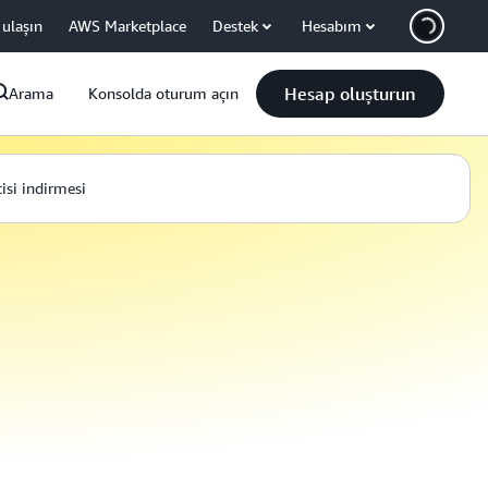
 ulaşın
AWS Marketplace
Destek
Hesabım
Hesap oluşturun
Arama
Konsolda oturum açın
isi indirmesi