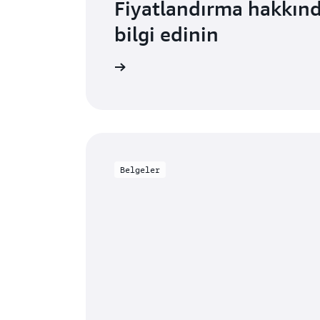
Fiyatlandırma hakkınd
bilgi edinin
Daha fazla bilgi edinin
Belgeler