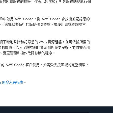
g 支援的所有服務的標籤。這表示您無須針對各服務端點執行個
用 AWS Config，則 AWS Config 會找出並記錄您的
下，選擇您要執行的範例進階查詢，或使用結構查詢語言
ig 持續不斷地監控和記錄您的 AWS 資源組態，並可依據所需的
 資源間的關係、深入了解詳細的資源組態歷史記錄，並依據內部
、變更管理和操作故障診斷的程序。
國) 的 AWS Config 客戶使用。如需受支援區域的完整清單，
fig 開發人員指南
。