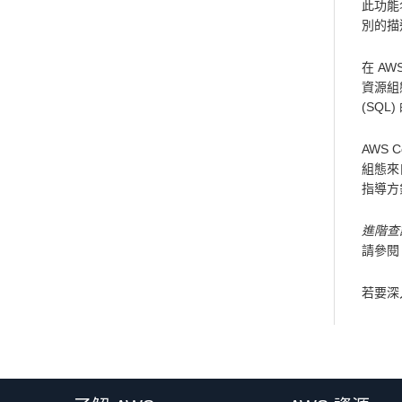
此功能
別的描
在 AW
資源組態
(SQL
AWS 
組態來
指導方
進階查
請參閱
若要深入