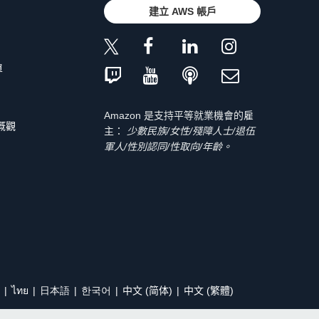
建立 AWS 帳戶
單
Amazon 是支持平等就業機會的雇
 概觀
主：
少數民族/女性/殘障人士/退伍
軍人/性別認同/性取向/年齡。
ไทย
日本語
한국어
中文 (简体)
中文 (繁體)