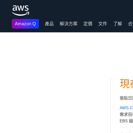
Amazon Q
產品
解決方案
定價
文件
了解
合
跳至主要內容
現
張貼日
AWS Co
需求目
EBS