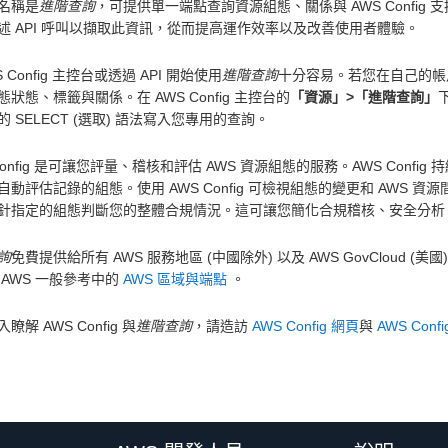
名稱是
進階查詢
，可提供單一端點查詢資源組態、關係與 AWS Confi
述 API 呼叫以擷取此資訊，從而提高運作效率以及改善使用者體驗。
S Config 主控台或透過 API 開始使用
進階查詢
十分容易。若您在自己的帳戶中啟
狀態、標籤與關係。在 AWS Config 主控台的
「資源」>「進階查詢」
) 的 SELECT (選取) 語法寫入您專用的查詢。
Config 是可讓您評量、稽核和評估 AWS 資源組態的服務。AWS Conf
自動評估記錄的組態。使用 AWS Config 可檢視組態的變更和 AWS
針指定的組態判斷您的整體合規情況。這可讓您簡化合規稽核、安全分析
詢
免費提供給所有 AWS 服務地區 (中國除外) 以及 AWS GovCloud (美
 AWS 一般參考中的
AWS 區域與端點
。
瞭解 AWS Config 與
進階查詢
，請造訪
AWS Config 網頁
與
AWS Con