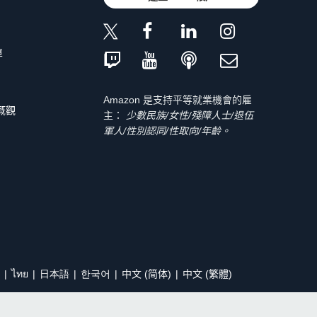
單
Amazon 是支持平等就業機會的雇
 概觀
主：
少數民族/女性/殘障人士/退伍
軍人/性別認同/性取向/年齡。
ไทย
日本語
한국어
中文 (简体)
中文 (繁體)