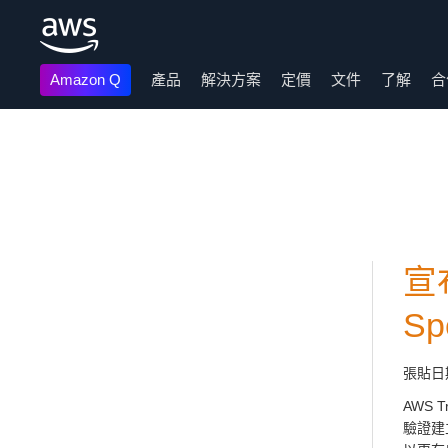
Amazon Q
產品
解決方案
定價
文件
了解
合
跳至主要內容
宣布
Sp
張貼日
AWS T
驗證建立、