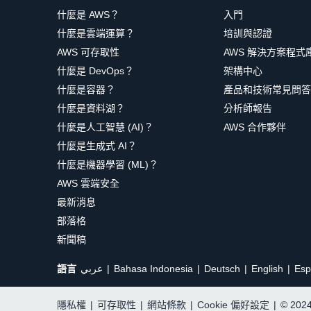
什麼是 AWS？
入門
什麼是雲端運算？
培訓與認證
AWS 可存取性
AWS 解決方案程式
什麼是 DevOps？
架構中心
什麼是容器？
產品和技術常見問答
什麼是資料湖？
分析師報告
什麼是人工智慧 (AI)？
AWS 合作夥伴
什麼是生成式 AI？
什麼是機器學習 (ML)？
AWS 雲端安全
最新消息
部落格
新聞稿
語言
عربي
Bahasa Indonesia
Deutsch
English
Esp
隱私權
|
可存取性
|
網站條款
|
Cookie 偏好設定
|
© 20