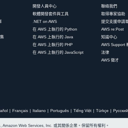
開發人員中心
聯絡我們
軟體開發套件與工具
取得專家協助
庫
.NET on AWS
提交支援申請
在 AWS 上執行的 Python
AWS re:Post
集
在 AWS 上執行的 Java
知識中心
在 AWS 上執行的 PHP
AWS Support
在 AWS 上執行的 JavaScript
法律
AWS 徵才
añol
Français
Italiano
Português
Tiếng Việt
Türkçe
Ρусский
24, Amazon Web Services, Inc. 或其關係企業。保留所有權利。