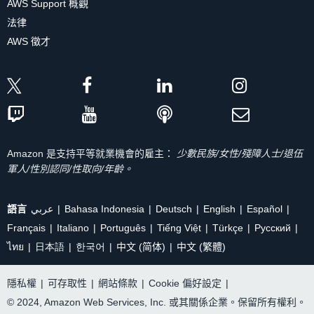
AWS Support 概觀
法律
AWS 徵才
Amazon 是支持平等就業機會的雇主：
少數民族/女性/殘障人士/退伍
軍人/性別認同/性取向/年齡。
語言
عربي
Bahasa Indonesia
Deutsch
English
Español
Français
Italiano
Português
Tiếng Việt
Türkçe
Ρусский
ไทย
日本語
한국어
中文 (简体)
中文 (繁體)
隱私權
|
可存取性
|
網站條款
|
Cookie 偏好設定
|
© 2024, Amazon Web Services, Inc. 或其關係企業。保留所有權利。