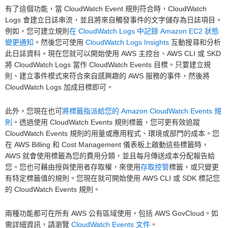
有了這個功能，當 CloudWatch Event 規則符合時，CloudWatch
Logs 會建立日誌串流，並且將來自觸發事件的文字儲存為日誌項目。
例如，您可建立規則
在 CloudWatch Logs 中記錄 Amazon EC2 狀態
變更通知
。然後您可使用
CloudWatch Logs Insights
互動搜尋和分析
此日誌資料。現在您就可以開始使用 AWS 主控台、AWS CLI 或 SKD
將 CloudWatch Logs 當作 CloudWatch Events 目標。只要建立規
則、建立事件模式來符合來自感興趣的 AWS 服務的事件，然後將
CloudWatch Logs 加成目標即可。
此外，您現在也可
將標籤指派給您的 Amazon CloudWatch Events 規
則
。透過使用 CloudWatch Events 規則標籤，您可更有效追蹤
CloudWatch Events 規則的用量或應用程式、環境或部門的成本。您
在 AWS Billing 和 Cost Management 儀表板上啟動這些標籤時，
AWS 就會使用標籤為您的費用分類，並且每月傳送成本分配報告給
您。您也可藉由授與使用者存取權，來使用
存取控管
標籤，或只變更
有特定標籤值的規則。您現在就可開始使用 AWS CLI 或 SDK 標記您
的 CloudWatch Events 規則。
兩種功能都可在所有 AWS 公有區域使用，包括 AWS GovCloud。如
需詳細資訊，請瀏覽
CloudWatch Events 文件
。