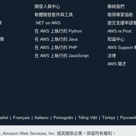
開發人員中心
聯絡我們
軟體開發套件與工具
取得專家協助
庫
.NET on AWS
提交支援申請
在 AWS 上執行的 Python
AWS re:Post
集
在 AWS 上執行的 Java
知識中心
在 AWS 上執行的 PHP
AWS Support
在 AWS 上執行的 JavaScript
法律
AWS 徵才
añol
Français
Italiano
Português
Tiếng Việt
Türkçe
Ρусский
24, Amazon Web Services, Inc. 或其關係企業。保留所有權利。