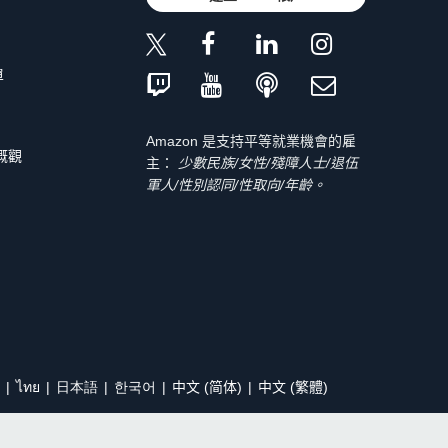
單
Amazon 是支持平等就業機會的雇
 概觀
主：
少數民族/女性/殘障人士/退伍
軍人/性別認同/性取向/年齡。
ไทย
日本語
한국어
中文 (简体)
中文 (繁體)