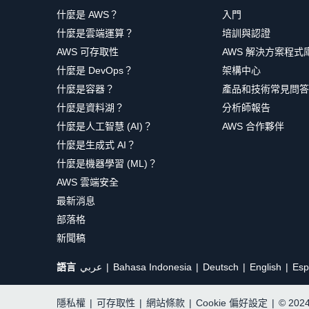
什麼是 AWS？
入門
什麼是雲端運算？
培訓與認證
AWS 可存取性
AWS 解決方案程式
什麼是 DevOps？
架構中心
什麼是容器？
產品和技術常見問答
什麼是資料湖？
分析師報告
什麼是人工智慧 (AI)？
AWS 合作夥伴
什麼是生成式 AI？
什麼是機器學習 (ML)？
AWS 雲端安全
最新消息
部落格
新聞稿
語言
عربي
Bahasa Indonesia
Deutsch
English
Esp
隱私權
|
可存取性
|
網站條款
|
Cookie 偏好設定
|
© 20