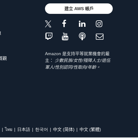
建立 AWS 帳戶
單
Amazon 是支持平等就業機會的雇
 概觀
主：
少數民族/女性/殘障人士/退伍
軍人/性別認同/性取向/年齡。
ไทย
日本語
한국어
中文 (简体)
中文 (繁體)