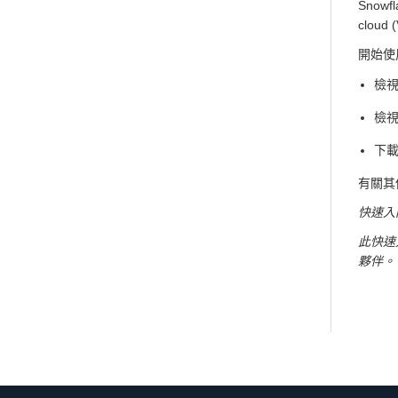
Snow
clou
開始使
檢
檢
下
有關其
快速入門
此快速入
夥伴。