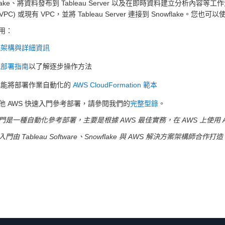
flake、將資料發布到 Tableau Server 以及在即時資料建立分析內容等工作流程。您可
d (VPC) 或現有 VPC，並將 Tableau Server 連接到 Snowflake。
用：
視
架構與詳細資訊
視
部署指南
以了解逐步操作方法
載能將部署作業自動化的
AWS CloudFormation 範本
他 AWS 快速入門參考部署，請參閱我們的
完整型錄
。
是一種自動化參考部署，主要是根據 AWS 最佳實務，在 AWS 上使用 AWS 
門由 Tableau Software、Snowflake 與 AWS 解決方案架構師合作打造。T