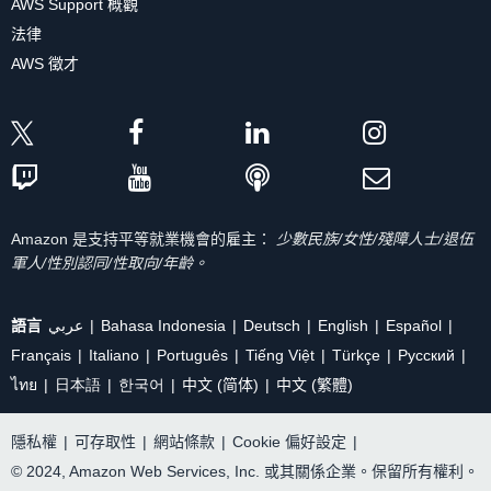
AWS Support 概觀
法律
AWS 徵才
Amazon 是支持平等就業機會的雇主：
少數民族/女性/殘障人士/退伍
軍人/性別認同/性取向/年齡。
語言
عربي
Bahasa Indonesia
Deutsch
English
Español
Français
Italiano
Português
Tiếng Việt
Türkçe
Ρусский
ไทย
日本語
한국어
中文 (简体)
中文 (繁體)
隱私權
|
可存取性
|
網站條款
|
Cookie 偏好設定
|
© 2024, Amazon Web Services, Inc. 或其關係企業。保留所有權利。