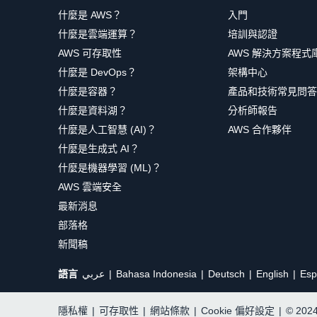
什麼是 AWS？
入門
什麼是雲端運算？
培訓與認證
AWS 可存取性
AWS 解決方案程式
什麼是 DevOps？
架構中心
什麼是容器？
產品和技術常見問答
什麼是資料湖？
分析師報告
什麼是人工智慧 (AI)？
AWS 合作夥伴
什麼是生成式 AI？
什麼是機器學習 (ML)？
AWS 雲端安全
最新消息
部落格
新聞稿
語言
عربي
Bahasa Indonesia
Deutsch
English
Esp
隱私權
|
可存取性
|
網站條款
|
Cookie 偏好設定
|
© 20