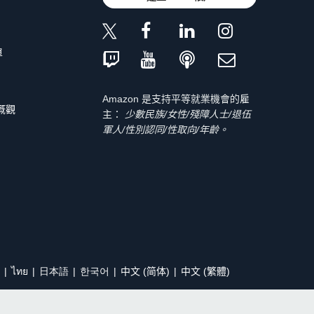
單
Amazon 是支持平等就業機會的雇
 概觀
主：
少數民族/女性/殘障人士/退伍
軍人/性別認同/性取向/年齡。
ไทย
日本語
한국어
中文 (简体)
中文 (繁體)