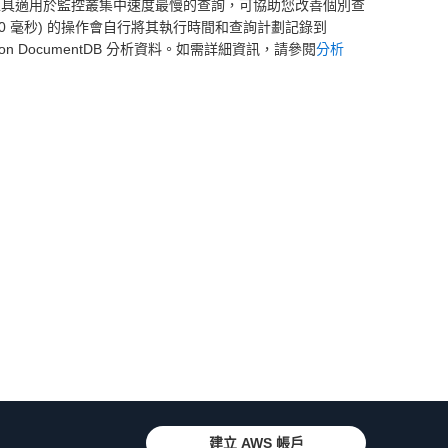
。分析工具適用於監控叢集中速度最慢的查詢，可協助您改善個別查
0 毫秒) 的操作會自行將其執行時間和查詢計劃記錄到
zon DocumentDB 分析資料。如需詳細資訊，請參閱
分析
建立 AWS 帳戶