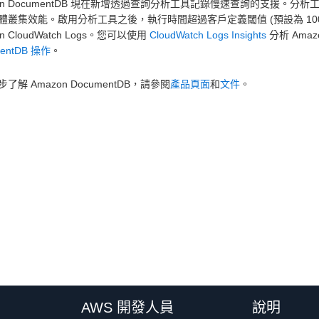
zon DocumentDB 現在新增透過查詢分析工具記錄慢速查詢的支援
體叢集效能。啟用分析工具之後，執行時間超過客戶定義閾值 (預設為 10
on CloudWatch Logs。您可以使用
CloudWatch Logs Insights
分析 Ama
entDB 操作
。
了解 Amazon DocumentDB，請參閱
產品頁面
和
文件
。
AWS 開發人員
說明