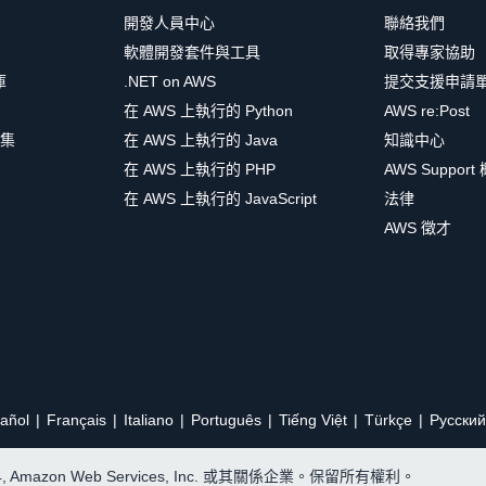
開發人員中心
聯絡我們
軟體開發套件與工具
取得專家協助
庫
.NET on AWS
提交支援申請
在 AWS 上執行的 Python
AWS re:Post
集
在 AWS 上執行的 Java
知識中心
在 AWS 上執行的 PHP
AWS Support
在 AWS 上執行的 JavaScript
法律
AWS 徵才
añol
Français
Italiano
Português
Tiếng Việt
Türkçe
Ρусский
24, Amazon Web Services, Inc. 或其關係企業。保留所有權利。