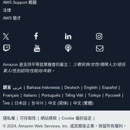
AWS Support 概觀
法律
AWS 徵才
Amazon 是支持平等就業機會的雇主：
少數民族/女性/殘障人士/退伍
軍人/性別認同/性取向/年齡。
語言
عربي
Bahasa Indonesia
Deutsch
English
Español
Français
Italiano
Português
Tiếng Việt
Türkçe
Ρусский
ไทย
日本語
한국어
中文 (简体)
中文 (繁體)
隱私權
|
可存取性
|
網站條款
|
Cookie 偏好設定
|
© 2024, Amazon Web Services, Inc. 或其關係企業。保留所有權利。