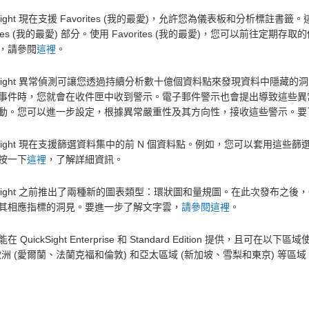
kSight 現在支援 Favorites (我的最愛)，允許您為儀表板和分析標註書籤
rites (我的最愛) 部分。使用 Favorites (我的最愛)，您可以前
，請參閱
這裡
。
ckSight 異常偵測可讓您透過持續分析數十億個資料點來發現資料中隱
事件時，您就會在收件匣中收到警示。電子郵件警示也會提出導致這些異
動。您可以進一步設定，根據異常嚴重性及其方向性，接收這些警示。要
ckSight 現在支援篩選資料集中的前 N 個資料點。例如，您可以套用
按一下
這裡
，了解詳細資訊。
ckSight 之前推出了兩種新的圖表類型：環狀圖和量規圖。在此次發布之後，
其相應指標的洞見。要進一步了解文字雲，
請參閱這裡
。
在 QuickSight Enterprise 和 Standard Edition 提供，
歐洲 (愛爾蘭、法蘭克福和倫敦) 和亞太區域 (新加坡、雪梨和東京) 等區域