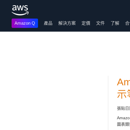
Amazon Q
產品
解決方案
定價
文件
了解
合
跳至主要內容
Am
示
張貼日
Ama
圖表類