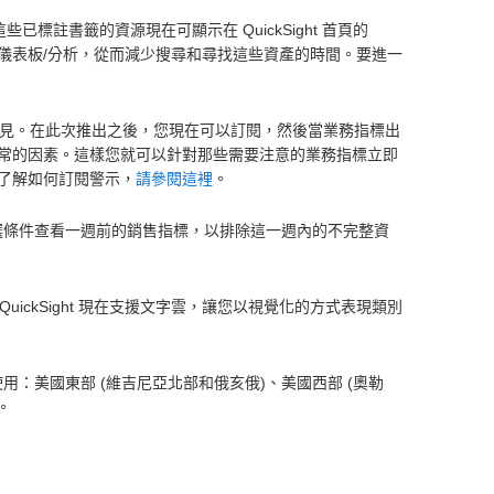
。這些已標註書籤的資源現在可顯示在 QuickSight 首頁的
往定期存取的儀表板/分析，從而減少搜尋和尋找這些資產的時間。要進一
藏的洞見。在此次推出之後，您現在可以訂閱，然後當業務指標出
常的因素。這樣您就可以針對那些需要注意的業務指標立即
了解如何訂閱警示，
請參閱這裡
。
這些篩選條件查看一週前的銷售指標，以排除這一週內的不完整資
QuickSight 現在支援文字雲，讓您以視覺化的方式表現類別
且可在以下區域使用：美國東部 (維吉尼亞北部和俄亥俄)、美國西部 (奧勒
。