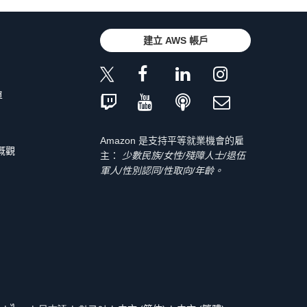
建立 AWS 帳戶
單
Amazon 是支持平等就業機會的雇
 概觀
主：
少數民族/女性/殘障人士/退伍
軍人/性別認同/性取向/年齡。