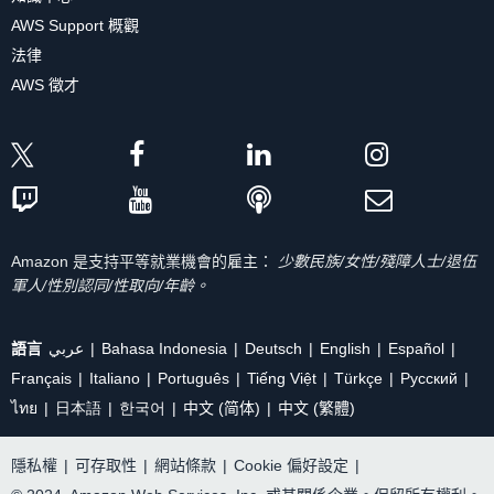
AWS Support 概觀
法律
AWS 徵才
Amazon 是支持平等就業機會的雇主：
少數民族/女性/殘障人士/退伍
軍人/性別認同/性取向/年齡。
語言
عربي
Bahasa Indonesia
Deutsch
English
Español
Français
Italiano
Português
Tiếng Việt
Türkçe
Ρусский
ไทย
日本語
한국어
中文 (简体)
中文 (繁體)
隱私權
|
可存取性
|
網站條款
|
Cookie 偏好設定
|