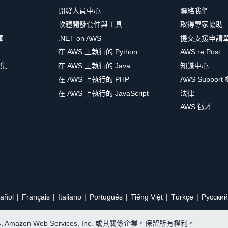
開發人員中心
聯絡我們
軟體開發套件與工具
取得專家協助
庫
.NET on AWS
提交支援申請
在 AWS 上執行的 Python
AWS re:Post
集
在 AWS 上執行的 Java
知識中心
在 AWS 上執行的 PHP
AWS Support
在 AWS 上執行的 JavaScript
法律
AWS 徵才
añol
Français
Italiano
Português
Tiếng Việt
Türkçe
Ρусский
24, Amazon Web Services, Inc. 或其關係企業。保留所有權利。