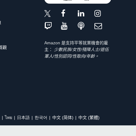
單
Amazon 是支持平等就業機會的雇
 概觀
主：
少數民族/女性/殘障人士/退伍
軍人/性別認同/性取向/年齡。
ไทย
日本語
한국어
中文 (简体)
中文 (繁體)