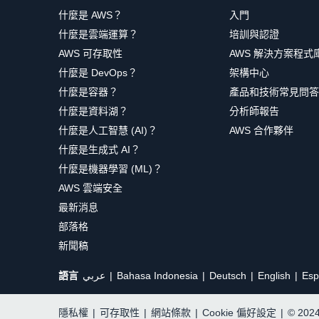
什麼是 AWS？
入門
什麼是雲端運算？
培訓與認證
AWS 可存取性
AWS 解決方案程式
什麼是 DevOps？
架構中心
什麼是容器？
產品和技術常見問答
什麼是資料湖？
分析師報告
什麼是人工智慧 (AI)？
AWS 合作夥伴
什麼是生成式 AI？
什麼是機器學習 (ML)？
AWS 雲端安全
最新消息
部落格
新聞稿
語言
عربي
Bahasa Indonesia
Deutsch
English
Esp
隱私權
|
可存取性
|
網站條款
|
Cookie 偏好設定
|
© 20