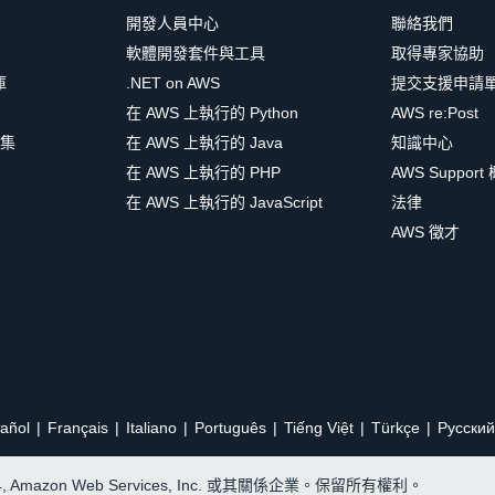
開發人員中心
聯絡我們
軟體開發套件與工具
取得專家協助
庫
.NET on AWS
提交支援申請
在 AWS 上執行的 Python
AWS re:Post
集
在 AWS 上執行的 Java
知識中心
在 AWS 上執行的 PHP
AWS Support
在 AWS 上執行的 JavaScript
法律
AWS 徵才
añol
Français
Italiano
Português
Tiếng Việt
Türkçe
Ρусский
24, Amazon Web Services, Inc. 或其關係企業。保留所有權利。