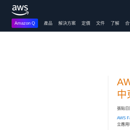
Amazon Q
產品
解決方案
定價
文件
了解
合
跳至主要內容
A
中
張貼日
AWS F
立應用