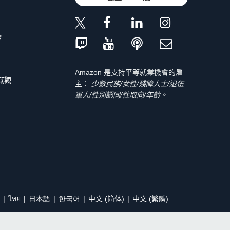
單
Amazon 是支持平等就業機會的雇
 概觀
主：
少數民族/女性/殘障人士/退伍
軍人/性別認同/性取向/年齡。
ไทย
日本語
한국어
中文 (简体)
中文 (繁體)