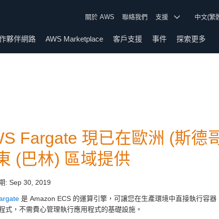
關於 AWS
聯絡我們
支援
中文(繁
作夥伴網路
AWS Marketplace
客戶支援
事件
探索更多
WS Fargate 現已在歐洲 (斯
東 (巴林) 區域提供
期:
Sep 30, 2019
argate
是 Amazon ECS 的運算引擎，可讓您在生產環境中直接執行容器
程式，不需費心管理執行應用程式的基礎設施。