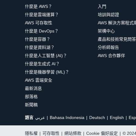
什麼是 AWS？
入門
什麼是雲端運算？
培訓與認證
AWS 可存取性
AWS 解決方案程式
什麼是 DevOps？
架構中心
什麼是容器？
產品和技術常見問答
什麼是資料湖？
分析師報告
什麼是人工智慧 (AI)？
AWS 合作夥伴
什麼是生成式 AI？
什麼是機器學習 (ML)？
AWS 雲端安全
最新消息
部落格
新聞稿
語言
عربي
Bahasa Indonesia
Deutsch
English
Esp
隱私權
|
可存取性
|
網站條款
|
Cookie 偏好設定
|
© 20