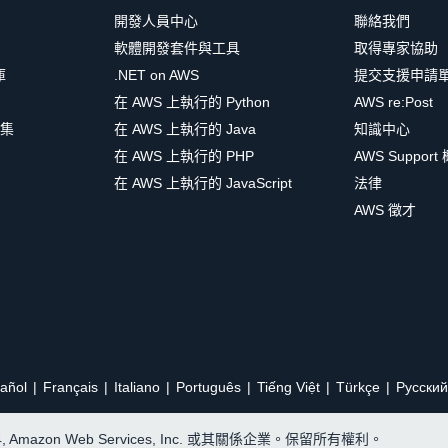
開發人員中心
聯絡我們
軟體開發套件與工具
取得專家協助
庫
.NET on AWS
提交支援申請
在 AWS 上執行的 Python
AWS re:Post
集
在 AWS 上執行的 Java
知識中心
在 AWS 上執行的 PHP
AWS Support
在 AWS 上執行的 JavaScript
法律
AWS 徵才
añol
Français
Italiano
Português
Tiếng Việt
Türkçe
Ρусский
24, Amazon Web Services, Inc. 或其關係企業。保留所有權利。