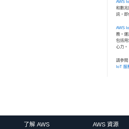
AWS Io
和數兆
訊，即
AWS I
務。運
包括用無
心力
請參
IoT 服
了解 AWS
AWS 資源