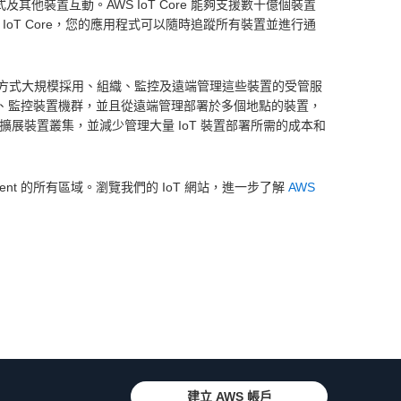
他裝置互動。AWS IoT Core 能夠支援數十億個裝置
IoT Core，您的應用程式可以隨時追蹤所有裝置並進行通
全的方式大規模採用、組織、監控及遠端管理這些裝置的受管服
理裝置庫存、監控裝置機群，並且從遠端管理部署於多個地點的裝置，
 可協助您擴展裝置叢集，並減少管理大量 IoT 裝置部署所需的成本和
anagement 的所有區域。瀏覽我們的 IoT 網站，進一步了解
AWS
建立 AWS 帳戶