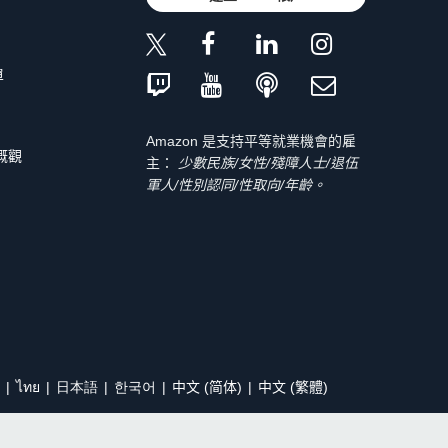
單
Amazon 是支持平等就業機會的雇
 概觀
主：
少數民族/女性/殘障人士/退伍
軍人/性別認同/性取向/年齡。
ไทย
日本語
한국어
中文 (简体)
中文 (繁體)