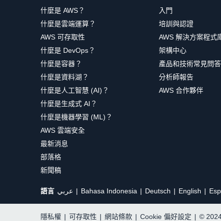
什麼是 AWS？
入門
什麼是雲端運算？
培訓與認證
AWS 可存取性
AWS 解決方案程式
什麼是 DevOps？
架構中心
什麼是容器？
產品和技術常見問答
什麼是資料湖？
分析師報告
什麼是人工智慧 (AI)？
AWS 合作夥伴
什麼是生成式 AI？
什麼是機器學習 (ML)？
AWS 雲端安全
最新消息
部落格
新聞稿
語言
عربي
Bahasa Indonesia
Deutsch
English
Esp
隱私權
|
可存取性
|
網站條款
|
Cookie 偏好設定
|
© 20