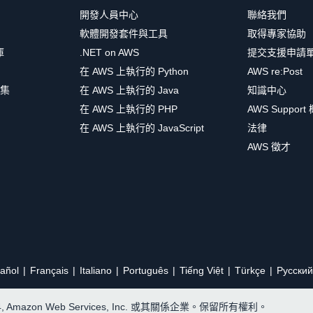
開發人員中心
聯絡我們
軟體開發套件與工具
取得專家協助
庫
.NET on AWS
提交支援申請
在 AWS 上執行的 Python
AWS re:Post
集
在 AWS 上執行的 Java
知識中心
在 AWS 上執行的 PHP
AWS Support
在 AWS 上執行的 JavaScript
法律
AWS 徵才
añol
Français
Italiano
Português
Tiếng Việt
Türkçe
Ρусский
24, Amazon Web Services, Inc. 或其關係企業。保留所有權利。