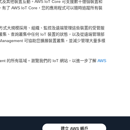
他裝置互動。AWS IoT Core 可支援數十億個裝置和
 AWS IoT Core，您的應用程式可以隨時追蹤所有裝
全的方式大規模採用、組織、監控及遠端管理這些裝置的受管服
監控裝置叢集、查詢叢集中任何 IoT 裝置的狀態，以及從遠端管理部
e Management 可協助您擴展裝置叢集，並減少管理大量多樣
anagement 的所有區域。瀏覽我們的 IoT 網站，以進一步了解
AWS
建立 AWS 帳戶