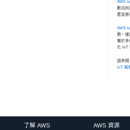
AWS Io
數兆則
置並進
AWS I
務。運用
署於多個
化 I
請參
IoT 服
了解 AWS
AWS 資源