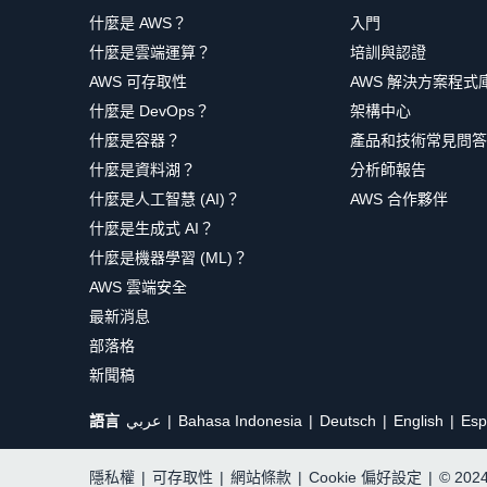
什麼是 AWS？
入門
什麼是雲端運算？
培訓與認證
AWS 可存取性
AWS 解決方案程式
什麼是 DevOps？
架構中心
什麼是容器？
產品和技術常見問答
什麼是資料湖？
分析師報告
什麼是人工智慧 (AI)？
AWS 合作夥伴
什麼是生成式 AI？
什麼是機器學習 (ML)？
AWS 雲端安全
最新消息
部落格
新聞稿
語言
عربي
Bahasa Indonesia
Deutsch
English
Esp
隱私權
|
可存取性
|
網站條款
|
Cookie 偏好設定
|
© 20