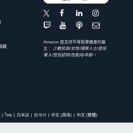
單
Amazon 是支持平等就業機會的雇
 概觀
主：
少數民族/女性/殘障人士/退伍
軍人/性別認同/性取向/年齡。
ไทย
日本語
한국어
中文 (简体)
中文 (繁體)