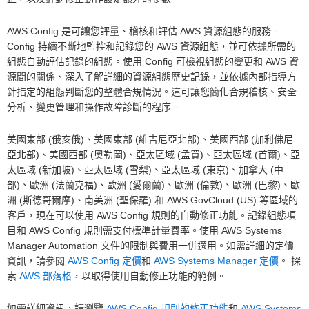
AWS Config 是可讓您評量、稽核和評估 AWS 資源組態的服務。
Config 持續不斷地監控和記錄您的 AWS 資源組態，並可依據所需的
組態自動評估記錄的組態。使用 Config 可檢視組態的變更和 AWS 資
源間的關係、深入了解詳細的資源組態歷史記錄，並依據內部指導方
針指定的組態判斷您的整體合規情況。這可讓您簡化合規稽核、安全
分析、變更管理和操作故障診斷的程序。
美國東部 (俄亥俄)、美國東部 (維吉尼亞北部)、美國西部 (加利佛尼
亞北部)、美國西部 (奧勒岡)、亞太區域 (孟買)、亞太區域 (首爾)、亞
太區域 (新加坡)、亞太區域 (雪梨)、亞太區域 (東京)、加拿大 (中
部)、歐洲 (法蘭克福)、歐洲 (愛爾蘭)、歐洲 (倫敦)、歐洲 (巴黎)、歐
洲 (斯德哥爾摩)、南美洲 (聖保羅) 和 AWS GovCloud (US) 等區域的
客戶，現在可以使用 AWS Config 規則的自動修正功能。記錄組態項
目和 AWS Config 規則需支付標準計量費率。使用 AWS Systems
Manager Automation 文件的限制與費用一併適用。如需詳細的定價
資訊，請參閱
AWS Config 定價
和
AWS Systems Manager 定價
。 探
索
AWS 部落格
，以取得使用自動修正功能的範例。
如需詳細資訊，請瀏覽
AWS Config 規則的修正功能
和
AWS Systems