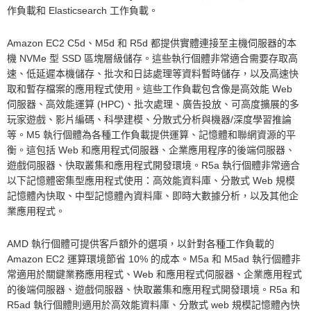
作負載和 Elasticsearch 工作負載。
Amazon EC2 C5d、M5d 和 R5d 都提供實體連接至主機伺服器的本
機 NVMe 型 SSD 區塊層級儲存。這些執行個體非常適合需要存取高
速、低延遲本機儲存、批次和日誌處理等資料暫時儲存，以及高速快
取和暫存檔案的應用程式使用。這些工作負載包含像是高效能 Web
伺服器、高效能運算 (HPC)、批次處理、廣告投放、可高度擴展的多
玩家遊戲、影片編碼、科學建模、分散式分析與機器/深度學習推論
等。M5 執行個體為各種工作負載提供運算、記憶體和聯網資源的平
衡。這包括 Web 和應用程式伺服器、企業應用程序的後端伺服器、
遊戲伺服器、快取叢集和應用程式開發環境。R5a 執行個體非常適合
以下記憶體密集型應用程式使用：高效能資料庫、分散式 Web 規模
記憶體內快取、中型記憶體內資料庫、即時大數據分析，以及其他企
業應用程式。
AMD 執行個體可提供客戶額外的選項，以針對各種工作負載的
Amazon EC2 運算環境節省 10% 的成本。M5a 和 M5ad 執行個體非
常適用於關鍵業務應用程式、Web 和應用程式伺服器、企業應用程式
的後端伺服器、遊戲伺服器、快取叢集和應用程式開發環境。R5a 和
R5ad 執行個體則適用於高效能資料庫、分散式 web 規模記憶體內快