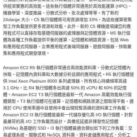
供經濟實惠的高效能。這些執行個體非常適用於高效能運算 (HPC)、
機器學習、深度推論、分散式分析、批次處理等等。有了新的
24xlarge 大小，C5 執行個體將可用資源增加 33%，為這些運算密集
型工作負載提供更多資源和效能。此外，新的 C5 裸機選項讓您的應
用程式可以直接存取基礎伺服器的處理器與記憶體資源。M5 執行個
體為各種工作負載提供平衡的運算、記憶體和網路資源，包括 Web
和應用程式伺服器、企業應用程式後端伺服器、遊戲伺服器、快取叢
集和應用程式開發環境。
Amazon EC2 R5 執行個體非常適合高效能資料庫、分散式記憶體內
快取、記憶體內資料庫和大數據分析這類的應用程式。R5 執行個體提
供 Intel Xeon Platinum 8000 系列處理器，所有核心持續頻率高達
3.1 GHz，比 R4 執行個體多出高達 50% 的 vCPU 和 60% 的記憶
體。Amazon EC2 T3 執行個體是最新一代 Amazon 高載效能執行個
體類型。T3 執行個體可在運算、記憶體和網路資源之間取得平衡，適
用於 CPU 使用率適中且使用中會出現短暫高峰的資料庫工作負載。
Amazon EC2 I3 執行個體是最新一代儲存優化高 I/O 執行個體，針對
最嚴苛的高 I/O 工作負載而設計，具備低延遲非揮發性記憶體
(NVMe) 為基礎的 SSD。I3 執行個體最適合類似如下的工作負載：交
易處理系統、關聯式和 NoSQL 資料庫、資料倉儲應用程式、分析工