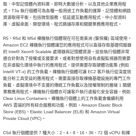
取、中型記憶體內資料庫、即時大數據分析，以及其他企業應用程
式。T3a 執行個體可為各種一般用途工作負載的運算、記憶體和網路
資源取得平衡，包括微型服務、低延遲互動應用程式、中小型資料
庫、虛擬桌面、開發環境、程式碼儲存庫和關鍵業務應用程式。
R5、R5d 和 M5d 裸機執行個體現在可在南美洲 (聖保羅) 區域使用。
Amazon EC2 裸機執行個體讓您的應用程式可以直接存取基礎伺服器
的 Intel® Xeon® Scalable 處理器與記憶體資源。這些執行個體非常
適合針對為了授權或支援要求，或者對想使用自有虛擬監視器而需要
在非虛擬化環境中執行的應用程式，提供需要存取硬體功能集 (例如
Intel® VT-x) 的工作負載。裸機執行個體可讓 EC2 客戶執行從深度效
能分析工具受益的應用程式、需要直接存取裸機基礎設施的專門工作
負載、虛擬環境中不支援的傳統工作負載以及授權限制的層級 1 關鍵
業務應用程式。裸機執行個體亦可讓客戶執行虛擬化安全容器，例如
Clear Linux Containers。裸機執行個體上的工作負載會繼續利用
AWS 雲端的所有綜合服務和功能，例如，Amazon Elastic Block
Store (EBS)、Elastic Load Balancer (ELB) 和 Amazon Virtual
Private Cloud (VPC)。
C5d 執行個體提供 7 種大小：2、4、8、16、36、72 個 vCPU 和裸