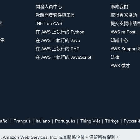
開發人員中心
聯絡我們
軟體開發套件與工具
取得專家協助
庫
.NET on AWS
提交支援申請
在 AWS 上執行的 Python
AWS re:Post
集
在 AWS 上執行的 Java
知識中心
在 AWS 上執行的 PHP
AWS Support
在 AWS 上執行的 JavaScript
法律
AWS 徵才
añol
Français
Italiano
Português
Tiếng Việt
Türkçe
Ρусский
24, Amazon Web Services, Inc. 或其關係企業。保留所有權利。