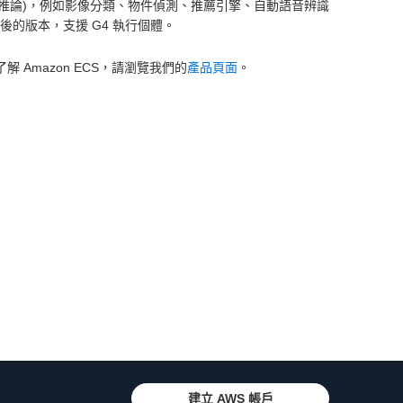
 (推論)，例如影像分類、物件偵測、推薦引擎、自動語音辨識
以及之後的版本，支援 G4 執行個體。
解 Amazon ECS，請瀏覽我們的
產品頁面
。
建立 AWS 帳戶