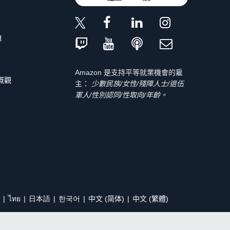
單
Amazon 是支持平等就業機會的雇
 概觀
主：
少數民族/女性/殘障人士/退伍
軍人/性別認同/性取向/年齡。
ไทย
日本語
한국어
中文 (简体)
中文 (繁體)