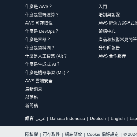
什麼是 AWS？
入門
什麼是雲端運算？
培訓與認證
AWS 可存取性
AWS 解決方案程式
什麼是 DevOps？
架構中心
什麼是容器？
產品和技術常見問答
什麼是資料湖？
分析師報告
什麼是人工智慧 (AI)？
AWS 合作夥伴
什麼是生成式 AI？
什麼是機器學習 (ML)？
AWS 雲端安全
最新消息
部落格
新聞稿
語言
عربي
Bahasa Indonesia
Deutsch
English
Esp
隱私權
|
可存取性
|
網站條款
|
Cookie 偏好設定
|
© 20