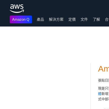
Amazon Q
產品
解決方案
定價
文件
了解
合
跳至主要內容
A
張貼日
現是只要是
體
新增
式中部