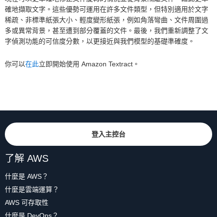
確地擷取文字。這些優勢可運用在許多文件類型，但特別適用於文字
稀疏、非標準紙張大小、輕度變形紙張，例如角落彎曲、文件周圍過
多或異常背景，甚至遭到部分覆蓋的文件。最後，我們重新調整了文
字偵測功能的可信度分數，以更接近與我們模型的基礎準確度。
你可以
在此
立即開始使用 Amazon Textract。
登入主控台
了解 AWS
什麼是 AWS？
什麼是雲端運算？
AWS 可存取性
什麼是 DevOps？