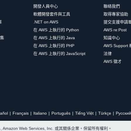
開發人員中心
聯絡我們
軟體開發套件與工具
取得專家協助
庫
.NET on AWS
提交支援申請
在 AWS 上執行的 Python
AWS re:Post
集
在 AWS 上執行的 Java
知識中心
在 AWS 上執行的 PHP
AWS Support
在 AWS 上執行的 JavaScript
法律
AWS 徵才
añol
Français
Italiano
Português
Tiếng Việt
Türkçe
Ρусский
24, Amazon Web Services, Inc. 或其關係企業。保留所有權利。