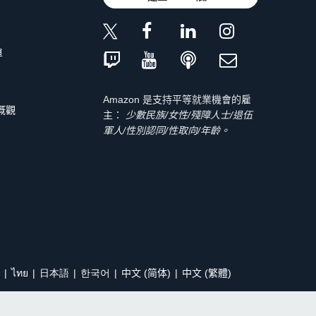
單
Amazon 是支持平等就業機會的雇
 概觀
主：
少數民族/女性/殘障人士/退伍
軍人/性別認同/性取向/年齡。
ไทย
日本語
한국어
中文 (简体)
中文 (繁體)