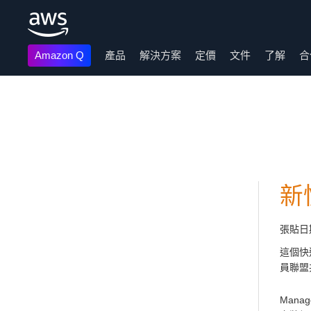
Amazon Q
產品
解決方案
定價
文件
了解
合
跳至主要內容
新快
張貼日
這個快速
員聯盟
Mana