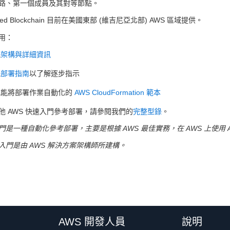
路、第一個成員及其對等節點。
ged Blockchain 目前在美國東部 (維吉尼亞北部) AWS 區域提供。
用：
視
架構與詳細資訊
視
部署指南
以了解逐步指示
載能將部署作業自動化的
AWS CloudFormation 範本
他 AWS 快速入門參考部署，請參閱我們的
完整型錄
。
是一種自動化參考部署，主要是根據 AWS 最佳實務，在 AWS 上使用 AWS 
入門是由 AWS 解決方案架構師所建構。
AWS 開發人員
說明