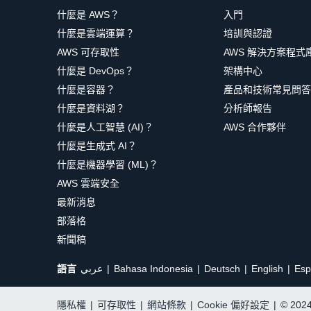
什麼是 AWS？
入門
什麼是雲端運算？
培訓與認證
AWS 可存取性
AWS 解決方案程式
什麼是 DevOps？
架構中心
什麼是容器？
產品和技術常見問答
什麼是資料湖？
分析師報告
什麼是人工智慧 (AI)？
AWS 合作夥伴
什麼是生成式 AI？
什麼是機器學習 (ML)？
AWS 雲端安全
最新消息
部落格
新聞稿
語言
عربي
Bahasa Indonesia
Deutsch
English
Esp
隱私權
|
可存取性
|
網站條款
|
Cookie 偏好設定
|
© 20