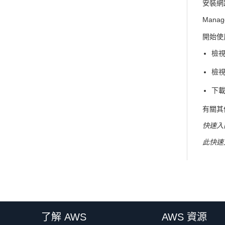
安裝網
Mana
開始使
檢
檢
下
有關其
快速入門
此快速
了解 AWS
AWS 資源