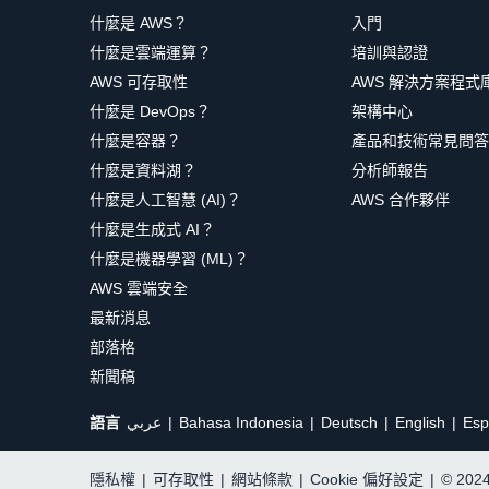
什麼是 AWS？
入門
什麼是雲端運算？
培訓與認證
AWS 可存取性
AWS 解決方案程式
什麼是 DevOps？
架構中心
什麼是容器？
產品和技術常見問答
什麼是資料湖？
分析師報告
什麼是人工智慧 (AI)？
AWS 合作夥伴
什麼是生成式 AI？
什麼是機器學習 (ML)？
AWS 雲端安全
最新消息
部落格
新聞稿
語言
عربي
Bahasa Indonesia
Deutsch
English
Esp
隱私權
|
可存取性
|
網站條款
|
Cookie 偏好設定
|
© 20