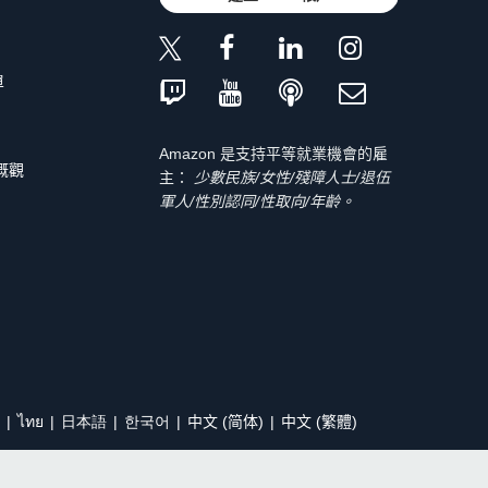
單
Amazon 是支持平等就業機會的雇
 概觀
主：
少數民族/女性/殘障人士/退伍
軍人/性別認同/性取向/年齡。
ไทย
日本語
한국어
中文 (简体)
中文 (繁體)