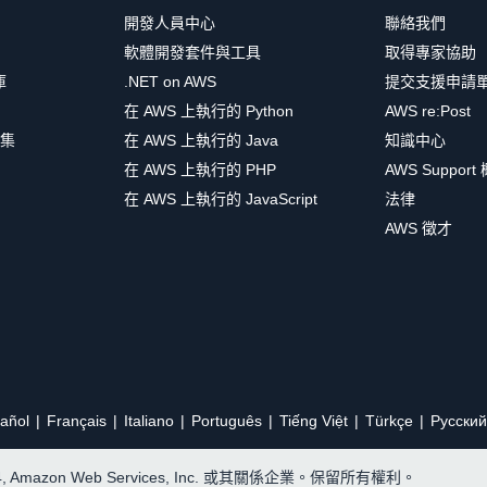
開發人員中心
聯絡我們
軟體開發套件與工具
取得專家協助
庫
.NET on AWS
提交支援申請
在 AWS 上執行的 Python
AWS re:Post
集
在 AWS 上執行的 Java
知識中心
在 AWS 上執行的 PHP
AWS Support
在 AWS 上執行的 JavaScript
法律
AWS 徵才
añol
Français
Italiano
Português
Tiếng Việt
Türkçe
Ρусский
24, Amazon Web Services, Inc. 或其關係企業。保留所有權利。