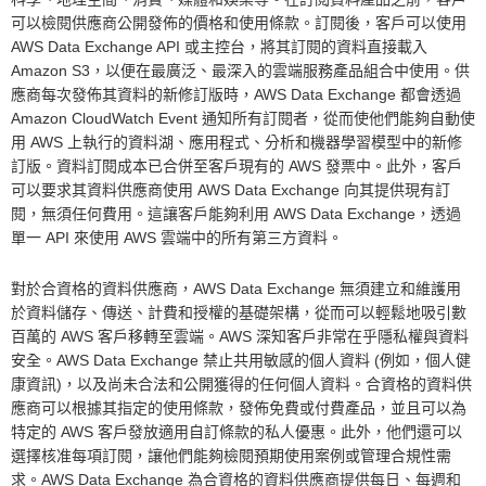
可以檢閱供應商公開發佈的價格和使用條款。訂閱後，客戶可以使用
AWS Data Exchange API 或主控台，將其訂閱的資料直接載入
Amazon S3，以便在最廣泛、最深入的雲端服務產品組合中使用。供
應商每次發佈其資料的新修訂版時，AWS Data Exchange 都會透過
Amazon CloudWatch Event 通知所有訂閱者，從而使他們能夠自動使
用 AWS 上執行的資料湖、應用程式、分析和機器學習模型中的新修
訂版。資料訂閱成本已合併至客戶現有的 AWS 發票中。此外，客戶
可以要求其資料供應商使用 AWS Data Exchange 向其提供現有訂
閱，無須任何費用。這讓客戶能夠利用 AWS Data Exchange，透過
單一 API 來使用 AWS 雲端中的所有第三方資料。
對於合資格的資料供應商，AWS Data Exchange 無須建立和維護用
於資料儲存、傳送、計費和授權的基礎架構，從而可以輕鬆地吸引數
百萬的 AWS 客戶移轉至雲端。AWS 深知客戶非常在乎隱私權與資料
安全。AWS Data Exchange 禁止共用敏感的個人資料 (例如，個人健
康資訊)，以及尚未合法和公開獲得的任何個人資料。合資格的資料供
應商可以根據其指定的使用條款，發佈免費或付費產品，並且可以為
特定的 AWS 客戶發放適用自訂條款的私人優惠。此外，他們還可以
選擇核准每項訂閱，讓他們能夠檢閱預期使用案例或管理合規性需
求。AWS Data Exchange 為合資格的資料供應商提供每日、每週和