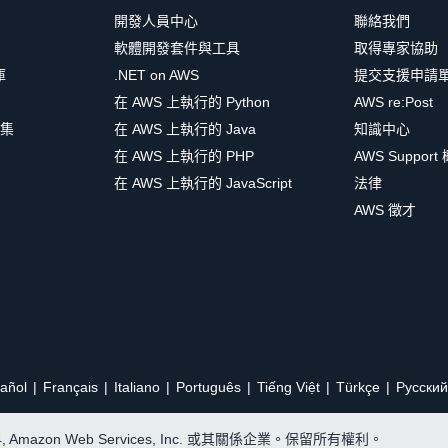
開發人員中心
聯絡我們
軟體開發套件與工具
取得專家協助
庫
.NET on AWS
提交支援申請
在 AWS 上執行的 Python
AWS re:Post
集
在 AWS 上執行的 Java
知識中心
在 AWS 上執行的 PHP
AWS Support
在 AWS 上執行的 JavaScript
法律
AWS 徵才
añol
Français
Italiano
Português
Tiếng Việt
Türkçe
Ρусский
24, Amazon Web Services, Inc. 或其關係企業。保留所有權利。