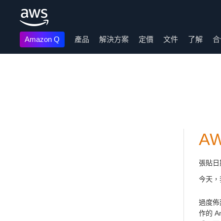
Amazon Q
產品
解決方案
定價
文件
了解
合
跳至主要內容
AW
張貼日
今天，
過度佈
作的 A