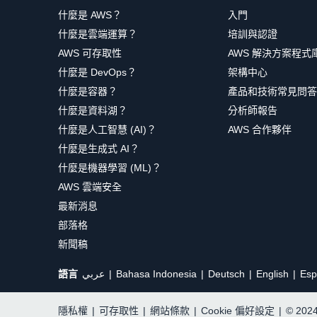
什麼是 AWS？
入門
什麼是雲端運算？
培訓與認證
AWS 可存取性
AWS 解決方案程式
什麼是 DevOps？
架構中心
什麼是容器？
產品和技術常見問答
什麼是資料湖？
分析師報告
什麼是人工智慧 (AI)？
AWS 合作夥伴
什麼是生成式 AI？
什麼是機器學習 (ML)？
AWS 雲端安全
最新消息
部落格
新聞稿
語言
عربي
Bahasa Indonesia
Deutsch
English
Esp
隱私權
|
可存取性
|
網站條款
|
Cookie 偏好設定
|
© 20