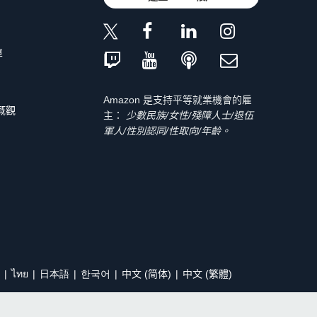
單
Amazon 是支持平等就業機會的雇
 概觀
主：
少數民族/女性/殘障人士/退伍
軍人/性別認同/性取向/年齡。
ไทย
日本語
한국어
中文 (简体)
中文 (繁體)