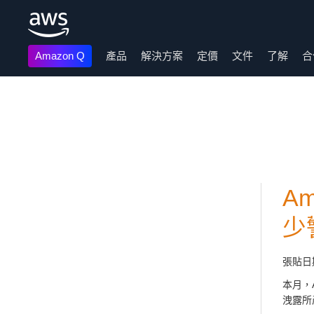
Amazon Q
產品
解決方案
定價
文件
了解
合
跳至主要內容
A
少
張貼日
本月，
洩露所