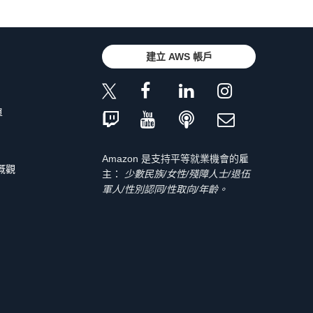
建立 AWS 帳戶
單
Amazon 是支持平等就業機會的雇
 概觀
主：
少數民族/女性/殘障人士/退伍
軍人/性別認同/性取向/年齡。