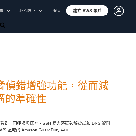
體)
我的帳戶
登入
建立 AWS 帳戶
推出威脅偵錯增強功能，從而減
構的準確性
戶看到，因連接埠探查、SSH 暴力密碼破解嘗試和 DNS 資料
的 Amazon GuardDuty 中。