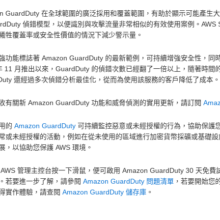
zon GuardDuty 在全球範圍的廣泛採用和覆蓋範圍，有助於顯示可
ardDuty 偵錯模型，以便識別與攻擊流量非常相似的有效使用案例。AWS Sec
犧牲覆蓋率或安全性價值的情況下減少警示量。
強功能標誌著 Amazon GuardDuty 的最新範例，可持續增強安全
7 年 11 月推出以來，GuardDuty 的偵錯次數已經翻了一倍以上，隨
rdDuty 還經過多次偵錯分析最佳化，從而為使用該服務的客戶降低了成本
有關新 Amazon GuardDuty 功能和威脅偵測的實用更新，請訂閱
Amaz
用的
Amazon GuardDuty
可持續監控惡意或未經授權的行為，協助保護您的 AW
常或未經授權的活動，例如在從未使用的區域進行加密貨幣採礦或基礎設施部
展，以協助您保護 AWS 環境。
AWS 管理主控台按一下滑鼠，便可啟用 Amazon GuardDuty 30 天
。若要進一步了解，請參閱
Amazon GuardDuty 問題清單
，若要開始您的
得實作體驗，請查閱
Amazon GuardDuty 儲存庫
。