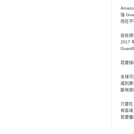
Ama
強 Gu
而在不
這些增
201
Gua
若要接收
全球可
識別異
斷地發
只要在 
有區域
若要獲