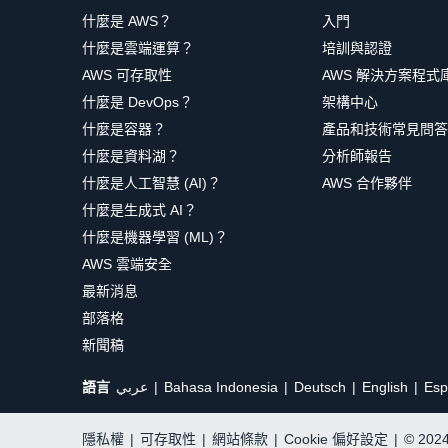
什麼是 AWS？
入門
什麼是雲端運算？
培訓與認證
AWS 可存取性
AWS 解決方案程式
什麼是 DevOps？
架構中心
什麼是容器？
產品和技術常見問答
什麼是資料湖？
分析師報告
什麼是人工智慧 (AI)？
AWS 合作夥伴
什麼是生成式 AI？
什麼是機器學習 (ML)？
AWS 雲端安全
最新消息
部落格
新聞稿
語言
عربي
Bahasa Indonesia
Deutsch
English
Esp
隱私權
|
可存取性
|
網站條款
|
Cookie 偏好設定
|
© 20