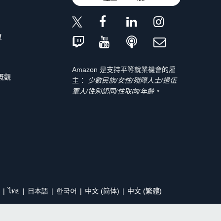
單
Amazon 是支持平等就業機會的雇
 概觀
主：
少數民族/女性/殘障人士/退伍
軍人/性別認同/性取向/年齡。
ไทย
日本語
한국어
中文 (简体)
中文 (繁體)