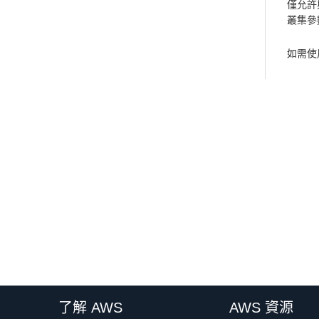
僅允許
叢集參數
如需使
了解 AWS
AWS 資源