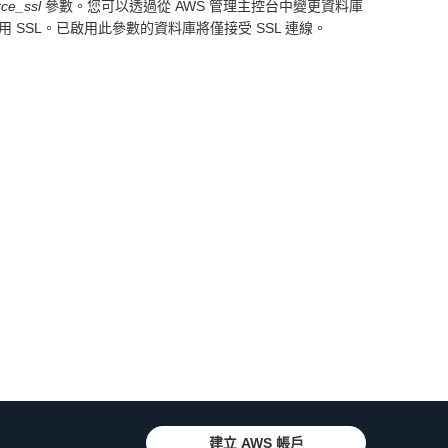
ce_ssl
參數。您可以透過從 AWS 管理主控台中變更資料庫
up 命令來停用 SSL。已啟用此參數的資料庫將僅接受 SSL 連線。
建立 AWS 帳戶