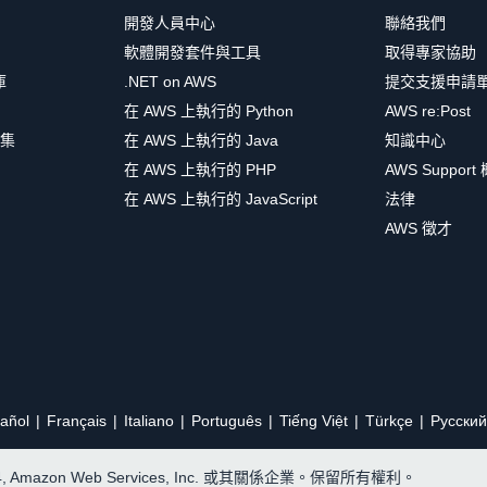
開發人員中心
聯絡我們
軟體開發套件與工具
取得專家協助
庫
.NET on AWS
提交支援申請
在 AWS 上執行的 Python
AWS re:Post
集
在 AWS 上執行的 Java
知識中心
在 AWS 上執行的 PHP
AWS Support
在 AWS 上執行的 JavaScript
法律
AWS 徵才
añol
Français
Italiano
Português
Tiếng Việt
Türkçe
Ρусский
24, Amazon Web Services, Inc. 或其關係企業。保留所有權利。