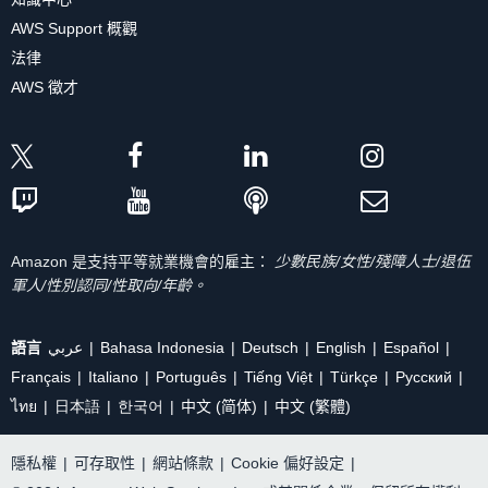
AWS Support 概觀
法律
AWS 徵才
Amazon 是支持平等就業機會的雇主：
少數民族/女性/殘障人士/退伍
軍人/性別認同/性取向/年齡。
語言
عربي
Bahasa Indonesia
Deutsch
English
Español
Français
Italiano
Português
Tiếng Việt
Türkçe
Ρусский
ไทย
日本語
한국어
中文 (简体)
中文 (繁體)
隱私權
|
可存取性
|
網站條款
|
Cookie 偏好設定
|