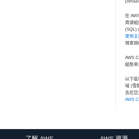
(Ama
在 AW
資源組
(SQ
使用主
視查詢
AWS 
組態來
以下區
域 (雪
吉尼亞
AWS C
了解 AWS
AWS 資源