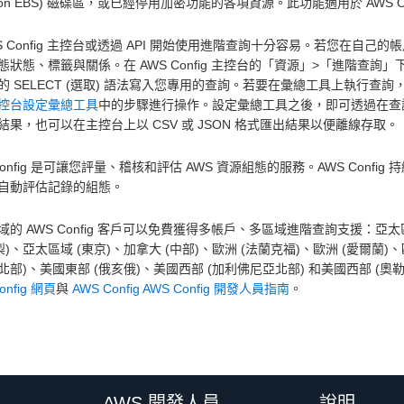
zon EBS) 磁碟區，或已經停用加密功能的各項資源。此功能適用於 AWS Or
S Config 主控台或透過 API 開始使用進階查詢十分容易。若您在自己的帳戶中啟
態狀態、標籤與關係。在 AWS Config 主控台的「資源」>「進階查
L) 的 SELECT (選取) 語法寫入您專用的查詢。若要在彙總工具上執
控台設定彙總工具
中的步驟進行操作。設定彙總工具之後，即可透過在查
結果，也可以在主控台上以 CSV 或 JSON 格式匯出結果以便離線存取。
Config 是可讓您評量、稽核和評估 AWS 資源組態的服務。AWS Conf
自動評估記錄的組態。
域的 AWS Config 客戶可以免費獲得多帳戶、多區域進階查詢支援：亞太區
梨)、亞太區域 (東京)、加拿大 (中部)、歐洲 (法蘭克福)、歐洲 (愛爾蘭)、
北部)、美國東部 (俄亥俄)、美國西部 (加利佛尼亞北部) 和美國西部 (奧勒岡
onfig 網頁
與
AWS Config AWS Config 開發人員指南
。
AWS 開發人員
說明