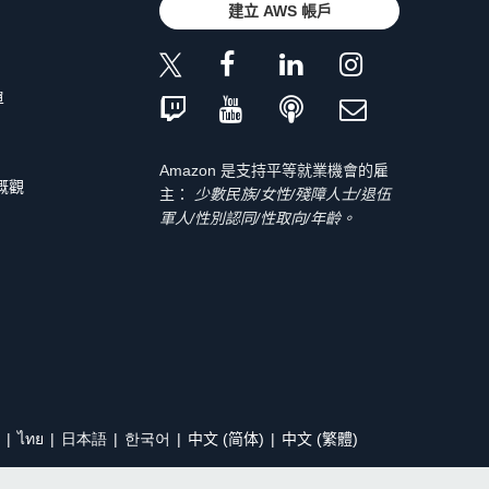
建立 AWS 帳戶
單
Amazon 是支持平等就業機會的雇
 概觀
主：
少數民族/女性/殘障人士/退伍
軍人/性別認同/性取向/年齡。
ไทย
日本語
한국어
中文 (简体)
中文 (繁體)