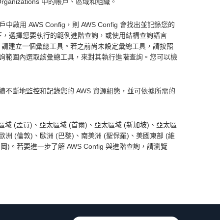
ganizations 中的帳戶、區域和組織。
用 AWS Config，則 AWS Config 會找出並記錄您的
詢」下，選擇您要執行的範例進階查詢，或使用結構查詢語言
行查詢，請建立一個彙總工具。若之前尚未設定彙總工具，請按照
詢範圍內選取該彙總工具，來對其執行進階查詢。您可以檢
ig 持續不斷地監控和記錄您的 AWS 資源組態，並可依據所需的
域 (孟買)、亞太區域 (首爾)、亞太區域 (新加坡)、亞太區
歐洲 (倫敦)、歐洲 (巴黎)、南美洲 (聖保羅)、美國東部 (維
)。若要進一步了解 AWS Config 與進階查詢，請瀏覽