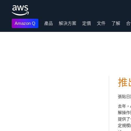
Amazon Q
產品
解決方案
定價
文件
了解
合
跳至主要內容
推
張貼日
去年，A
解操作
提供了
定規模的 