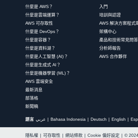
什麼是 AWS？
入門
什麼是雲端運算？
培訓與認證
AWS 可存取性
AWS 解決方案程式
什麼是 DevOps？
架構中心
什麼是容器？
產品和技術常見問答
什麼是資料湖？
分析師報告
什麼是人工智慧 (AI)？
AWS 合作夥伴
什麼是生成式 AI？
什麼是機器學習 (ML)？
AWS 雲端安全
最新消息
部落格
新聞稿
語言
عربي
Bahasa Indonesia
Deutsch
English
Esp
隱私權
|
可存取性
|
網站條款
|
Cookie 偏好設定
|
© 20