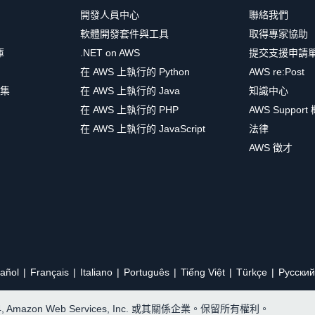
開發人員中心
聯絡我們
軟體開發套件與工具
取得專家協助
庫
.NET on AWS
提交支援申請
在 AWS 上執行的 Python
AWS re:Post
集
在 AWS 上執行的 Java
知識中心
在 AWS 上執行的 PHP
AWS Support
在 AWS 上執行的 JavaScript
法律
AWS 徵才
añol
Français
Italiano
Português
Tiếng Việt
Türkçe
Ρусский
24, Amazon Web Services, Inc. 或其關係企業。保留所有權利。