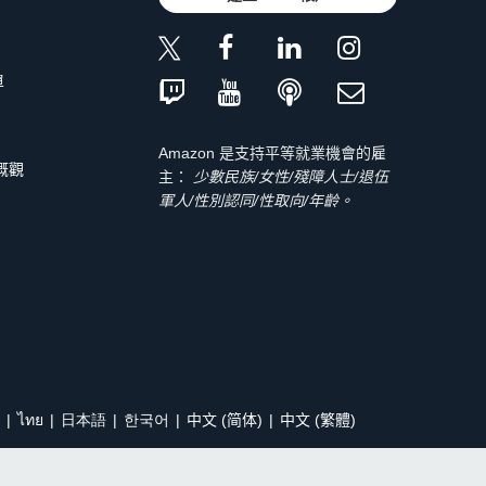
單
Amazon 是支持平等就業機會的雇
 概觀
主：
少數民族/女性/殘障人士/退伍
軍人/性別認同/性取向/年齡。
ไทย
日本語
한국어
中文 (简体)
中文 (繁體)