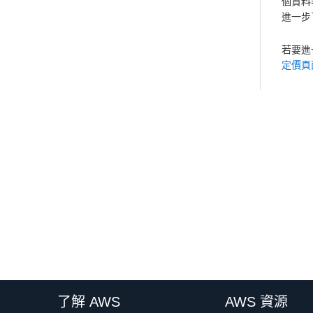
個資料表
進一步
若要進
定價頁
了解 AWS
AWS 資源