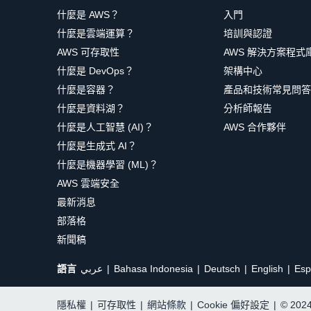
什麼是 AWS？
入門
什麼是雲端運算？
培訓與認證
AWS 可存取性
AWS 解決方案程式
什麼是 DevOps？
架構中心
什麼是容器？
產品和技術常見問答
什麼是資料湖？
分析師報告
什麼是人工智慧 (AI)？
AWS 合作夥伴
什麼是生成式 AI？
什麼是機器學習 (ML)？
AWS 雲端安全
最新消息
部落格
新聞稿
語言
عربي
Bahasa Indonesia
Deutsch
English
Esp
隱私權
|
可存取性
|
網站條款
|
Cookie 偏好設定
|
© 20