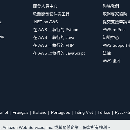
開發人員中心
聯絡我們
軟體開發套件與工具
取得專家協助
庫
.NET on AWS
提交支援申請
在 AWS 上執行的 Python
AWS re:Post
集
在 AWS 上執行的 Java
知識中心
在 AWS 上執行的 PHP
AWS Support
在 AWS 上執行的 JavaScript
法律
AWS 徵才
añol
Français
Italiano
Português
Tiếng Việt
Türkçe
Ρусский
24, Amazon Web Services, Inc. 或其關係企業。保留所有權利。