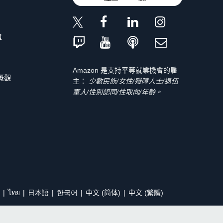
單
Amazon 是支持平等就業機會的雇
 概觀
主：
少數民族/女性/殘障人士/退伍
軍人/性別認同/性取向/年齡。
ไทย
日本語
한국어
中文 (简体)
中文 (繁體)