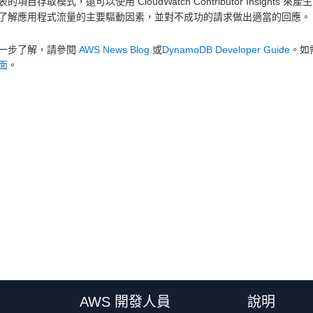
的項目存取模式，還可以使用 CloudWatch Contributor Insi
了解應用程式流量的主要驅動因素，並對不成功的請求做出適當的回應。
一步了解，請參閱
AWS News Blog
或
DynamoDB Developer Guide
。如
面
。
AWS 開發人員
說明