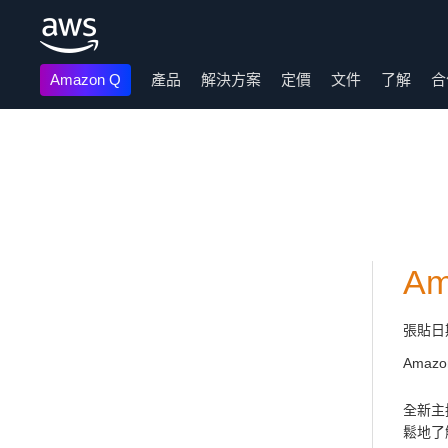
Amazon Q
產品
解決方案
定價
文件
了解
合
跳至主要內容
A
張貼日
Amaz
全新主
鬆地了