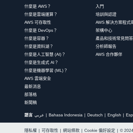
什麼是 AWS？
入門
什麼是雲端運算？
培訓與認證
AWS 可存取性
AWS 解決方案程式
什麼是 DevOps？
架構中心
什麼是容器？
產品和技術常見問答
什麼是資料湖？
分析師報告
什麼是人工智慧 (AI)？
AWS 合作夥伴
什麼是生成式 AI？
什麼是機器學習 (ML)？
AWS 雲端安全
最新消息
部落格
新聞稿
語言
عربي
Bahasa Indonesia
Deutsch
English
Esp
隱私權
|
可存取性
|
網站條款
|
Cookie 偏好設定
|
© 20