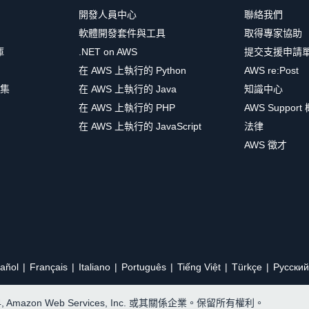
開發人員中心
聯絡我們
軟體開發套件與工具
取得專家協助
庫
.NET on AWS
提交支援申請
在 AWS 上執行的 Python
AWS re:Post
集
在 AWS 上執行的 Java
知識中心
在 AWS 上執行的 PHP
AWS Support
在 AWS 上執行的 JavaScript
法律
AWS 徵才
añol
Français
Italiano
Português
Tiếng Việt
Türkçe
Ρусский
24, Amazon Web Services, Inc. 或其關係企業。保留所有權利。