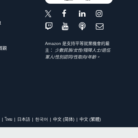
單
Amazon 是支持平等就業機會的雇
 概觀
主：
少數民族/女性/殘障人士/退伍
軍人/性別認同/性取向/年齡。
ไทย
日本語
한국어
中文 (简体)
中文 (繁體)