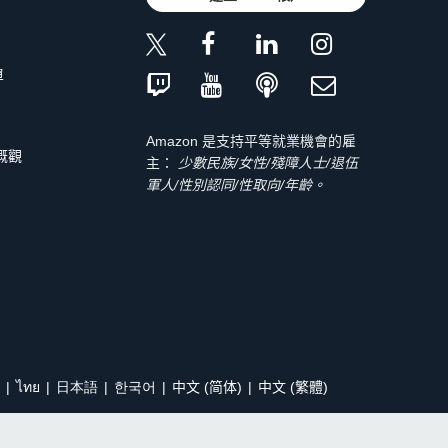
單
Amazon 是支持平等就業機會的雇
 概觀
主：
少數民族/女性/殘障人士/退伍
軍人/性別認同/性取向/年齡。
ไทย
日本語
한국어
中文 (简体)
中文 (繁體)