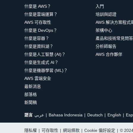
什麼是 AWS？
入門
什麼是雲端運算？
培訓與認證
AWS 可存取性
AWS 解決方案程式
什麼是 DevOps？
架構中心
什麼是容器？
產品和技術常見問答
什麼是資料湖？
分析師報告
什麼是人工智慧 (AI)？
AWS 合作夥伴
什麼是生成式 AI？
什麼是機器學習 (ML)？
AWS 雲端安全
最新消息
部落格
新聞稿
語言
عربي
Bahasa Indonesia
Deutsch
English
Esp
隱私權
|
可存取性
|
網站條款
|
Cookie 偏好設定
|
© 20