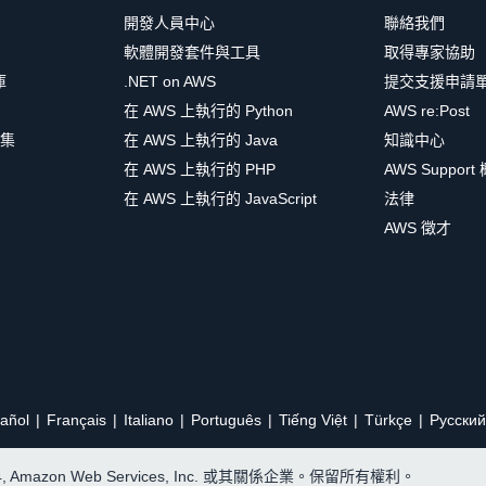
開發人員中心
聯絡我們
軟體開發套件與工具
取得專家協助
庫
.NET on AWS
提交支援申請
在 AWS 上執行的 Python
AWS re:Post
集
在 AWS 上執行的 Java
知識中心
在 AWS 上執行的 PHP
AWS Support
在 AWS 上執行的 JavaScript
法律
AWS 徵才
añol
Français
Italiano
Português
Tiếng Việt
Türkçe
Ρусский
24, Amazon Web Services, Inc. 或其關係企業。保留所有權利。