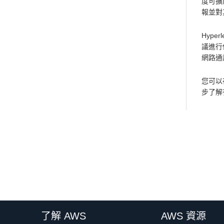
度可擴
報並對
Hyp
議進行
網路通
您可以在
步了解有
了解 AWS
AWS 資源