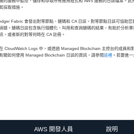
展的服務中監控、儲存和存取所有應用程式和 AWS 服務的日誌檔案。此外，您可
其採取措施。
erledger Fabric 會發出對等節點、鏈碼和 CA 日誌。對等節點日
偵錯。鏈碼日誌包含執行個體化、叫用和查詢鏈碼的結果，有助於分析業務
訊，或者新的對等何時在 CA 註冊。
 CloudWatch Logs 中，或透過 Managed Blockchain 主
關如何使用 Managed Blockchain 日誌的資訊，請參閱
這裡
。若要進一步了
AWS 開發人員
說明