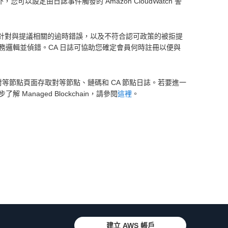
以設定由日誌事件觸發的 Amazon CloudWatch 警
誌可協助您針對與提議相關的逾時錯誤，以及不符合認可政策的被拒提
邏輯並偵錯。CA 日誌可協助您確定會員何時註冊以便與
控台的成員和對等節點頁面存取對等節點、鏈碼和 CA 節點日誌。若要進一
解 Managed Blockchain，請參閱
這裡
。
建立 AWS 帳戶