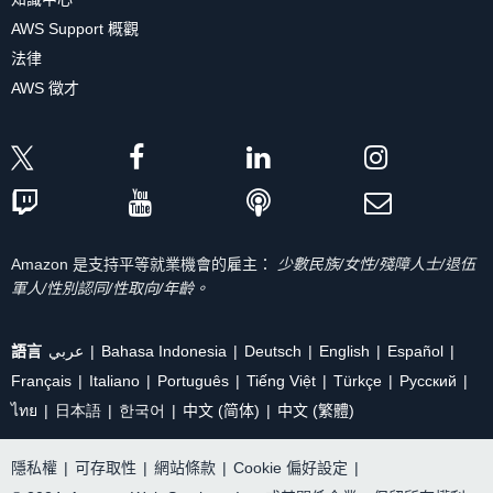
AWS Support 概觀
法律
AWS 徵才
Amazon 是支持平等就業機會的雇主：
少數民族/女性/殘障人士/退伍
軍人/性別認同/性取向/年齡。
語言
عربي
Bahasa Indonesia
Deutsch
English
Español
Français
Italiano
Português
Tiếng Việt
Türkçe
Ρусский
ไทย
日本語
한국어
中文 (简体)
中文 (繁體)
隱私權
|
可存取性
|
網站條款
|
Cookie 偏好設定
|